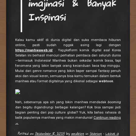
imajinasi & Banyak
Inspirasi
Kalau kamu aktif di dunia digital dan suka membaca hiburan
online, pasti sudah nggak asing lagi dengan
https://manhwaweb.id/
. Yap,platform komik digital asal Korea
Selatan ini berhasil mencuri perhatian pembaca dari seluruh dunia
—termasuk Indonesia! Manhwa bukan sekadar komik biasa, tapi
fenomena yang bikin banyak orang kecanduan baca tiap minggu.
Mulai dari genre romance yang bikin baper sampai fantasy penuh
aksi dan visual keren, semuanya bisa kamu temukan dalam bentuk
manhwa atau format digitalnya yang dikenal sebagai
webtoon
.
Nah, sebenarnya apa sih yang bikin manhwa mendadak
booming
dan begitu digandrungi berbagai kalangan? Kok bisa sampai jadi
bagian penting dari pop culture global? Yuk, kita bahas rahasia di
balik populernya manhwa yang makin mendunia!
Continue reading
→
Posted on
December 8, 2025
by
wrdblog
in
Sharing
•
Leave a