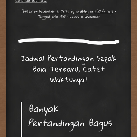
Continue reading
→
Posted on
December 2, 2025
by
wrdblog
in
SEO Article
•
Tagged
jasa PBG
•
Leave a comment
Jadwal Pertandingan Sepak
Bola Terbaru, Catet
Waktunya!!
Banyak
Pertandingan Bagus