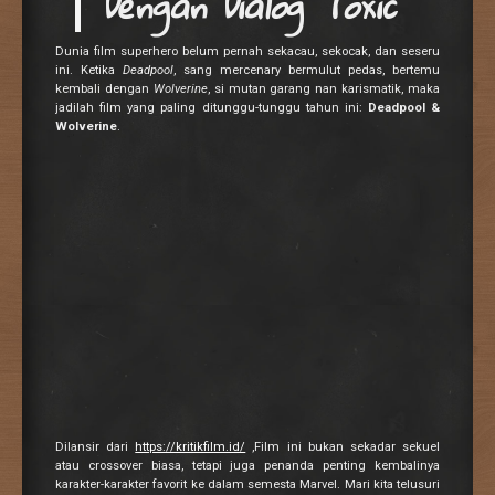
Dengan Dialog Toxic
Dunia film superhero belum pernah sekacau, sekocak, dan seseru
ini. Ketika
Deadpool
, sang mercenary bermulut pedas, bertemu
kembali dengan
Wolverine
, si mutan garang nan karismatik, maka
jadilah film yang paling ditunggu-tunggu tahun ini:
Deadpool &
Wolverine
.
Dilansir dari
https://kritikfilm.id/
,Film ini bukan sekadar sekuel
atau crossover biasa, tetapi juga penanda penting kembalinya
karakter-karakter favorit ke dalam semesta Marvel. Mari kita telusuri