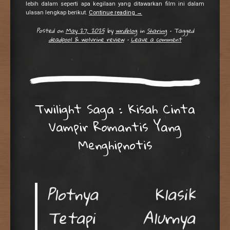
lebih dalam seperti apa kegilaan yang ditawarkan film ini dalam
ulasan lengkap berikut.
Continue reading
→
Posted on
May 27, 2025
by
wrdblog
in
Sharing
•
Tagged
deadpool & wolvrine review
•
Leave a comment
Twilight Saga : Kisah Cinta
Vampir Romantis Yang
Menghipnotis
Plotnya Klasik
Tetapi Alurnya