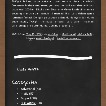
Twilight
bukan hanya sekadar novel remaja biasa. Ia adalah
fenomena budaya yang mengguncang dunia literasi dan perfilman
pada awal 2000-an. Ditulis oleh Stephenie Meyer, kisah cinta antara
seorang manusia dan vampir ini menjadi ikon baru dalam genre
romansa fantasi. Dengan perpaduan antara dunia nyata dan dunia
supernatural,
Twilight
membuka lembaran baru dalam imajinasi
para remaja di seluruh dunia.
Continue reading
→
Posted on
May 14, 2025
by
wrdblog
in
Advetorial
,
SEO Article
•
Tagged
novel twillight
•
Leave a comment
Post navigation
←
Older posts
Categories
Advetorial
(54)
matic
(52)
Moped
(30)
SEO Article
(60)