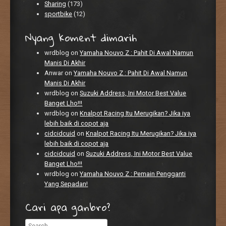
Sharing
(173)
sportbike
(12)
Nyang koment dimarih
wrdblog
on
Yamaha Nouvo Z : Pahit Di Awal Namun
Manis Di Akhir
Anwar
on
Yamaha Nouvo Z : Pahit Di Awal Namun
Manis Di Akhir
wrdblog
on
Suzuki Address, Ini Motor Best Value
Banget Lho!!!
wrdblog
on
Knalpot Racing Itu Merugikan? Jika iya
lebih baik di copot aja
cidcidcuid
on
Knalpot Racing Itu Merugikan? Jika iya
lebih baik di copot aja
cidcidcuid
on
Suzuki Address, Ini Motor Best Value
Banget Lho!!!
wrdblog
on
Yamaha Nouvo Z : Pemain Pengganti
Yang Sepadan!
Cari apa ganbro?
Search