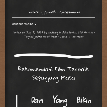
Source – jadwalbolamalamini.id
Continue reading
→
Posted on
July 31, 2025
by
wrdblog
in
Advetorial
,
SEO Article
•
Tagged
jadwa sepak bola
•
Leave a comment
Rekomendasi Film Terbaik
Sepanjang Masa
Dari Yang Bikin