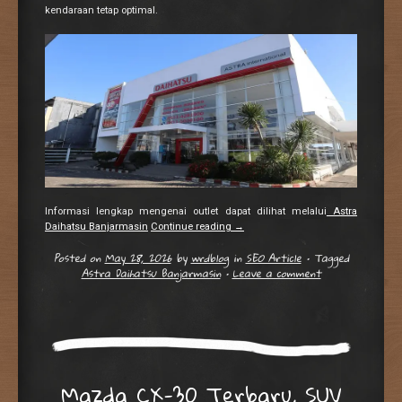
kendaraan tetap optimal.
Informasi lengkap mengenai outlet dapat dilihat melalui
Astra
Daihatsu Banjarmasin
Continue reading
→
Posted on
May 28, 2026
by
wrdblog
in
SEO Article
•
Tagged
Astra Daihatsu Banjarmasin
•
Leave a comment
Mazda CX-30 Terbaru, SUV