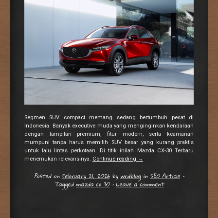
Segmen SUV compact memang sedang bertumbuh pesat di
Indonesia. Banyak executive muda yang menginginkan kendaraan
dengan tampilan premium, fitur modern, serta keamanan
mumpuni tanpa harus memilih SUV besar yang kurang praktis
untuk lalu lintas perkotaan. Di titik inilah Mazda CX-30 Terbaru
menemukan relevansinya.
Continue reading
→
Posted on
February 21, 2026
by
wrdblog
in
SEO Article
•
Tagged
mazda cx 30
•
Leave a comment