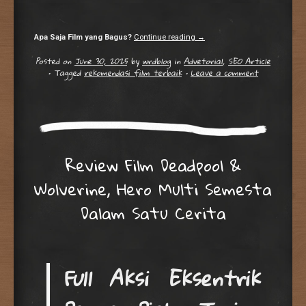
Apa Saja Film yang Bagus?
Continue reading
→
Posted on
June 30, 2025
by
wrdblog
in
Advetorial
,
SEO Article
•
Tagged
rekomendasi film terbaik
•
Leave a comment
Review Film Deadpool &
Wolverine, Hero Multi Semesta
Dalam Satu Cerita
Full Aksi Eksentrik