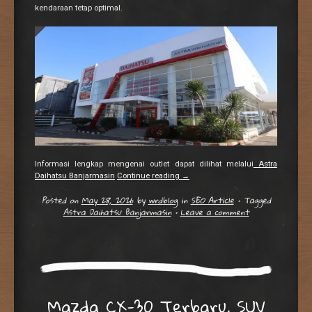
kendaraan tetap optimal.
Informasi lengkap mengenai outlet dapat dilihat melalui
Astra
Daihatsu Banjarmasin
Continue reading
→
Posted on
May 28, 2026
by
wrdblog
in
SEO Article
•
Tagged
Astra Daihatsu Banjarmasin
•
Leave a comment
Mazda CX-30 Terbaru, SUV