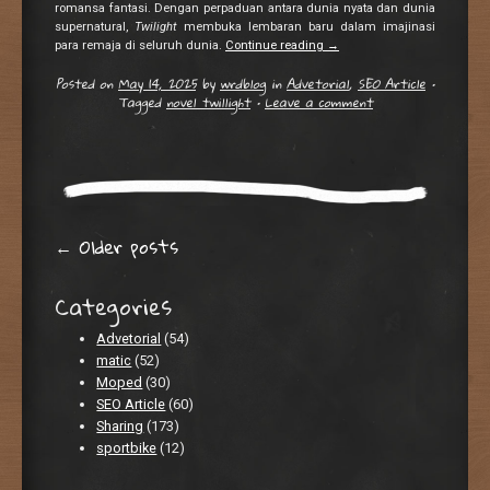
romansa fantasi. Dengan perpaduan antara dunia nyata dan dunia
supernatural,
Twilight
membuka lembaran baru dalam imajinasi
para remaja di seluruh dunia.
Continue reading
→
Posted on
May 14, 2025
by
wrdblog
in
Advetorial
,
SEO Article
•
Tagged
novel twillight
•
Leave a comment
Post navigation
←
Older posts
Categories
Advetorial
(54)
matic
(52)
Moped
(30)
SEO Article
(60)
Sharing
(173)
sportbike
(12)