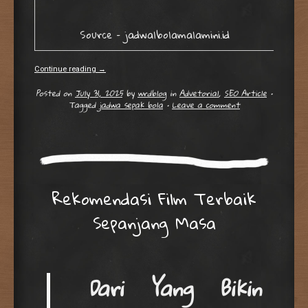
Source – jadwalbolamalamini.id
Continue reading
→
Posted on
July 31, 2025
by
wrdblog
in
Advetorial
,
SEO Article
•
Tagged
jadwa sepak bola
•
Leave a comment
Rekomendasi Film Terbaik
Sepanjang Masa
Dari Yang Bikin