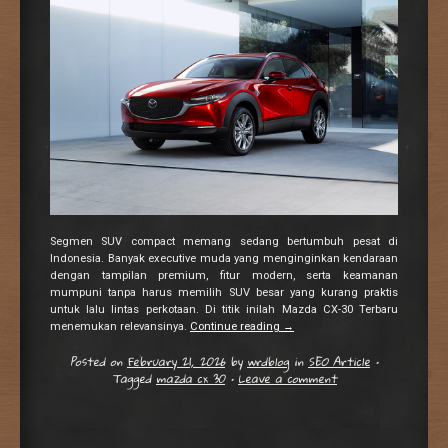
Segmen SUV compact memang sedang bertumbuh pesat di
Indonesia. Banyak executive muda yang menginginkan kendaraan
dengan tampilan premium, fitur modern, serta keamanan
mumpuni tanpa harus memilih SUV besar yang kurang praktis
untuk lalu lintas perkotaan. Di titik inilah Mazda CX-30 Terbaru
menemukan relevansinya.
Continue reading
→
Posted on
February 21, 2026
by
wrdblog
in
SEO Article
•
Tagged
mazda cx 30
•
Leave a comment