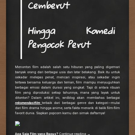
Cemberut
Hingga Komedi
Pengocok Perut
Menonton film adalah salah satu hiburan yang paling digemari
banyak orang dari berbagai usia dan latar belakang. Baik itu untuk
sekadar melepas penat, mencari inspirasi, atau sekadar ingin
tertawa bersama keluarga dan teman, film mampu menyuguhkan
berbagai emosi dalam durasi yang singkat. Tapi di antara ribuan
film yang diproduksi setiap tahunnya, mana yang layak untuk
ditonton? Dalam artikel ini, wrdblog akan membahas berbagai
rekomendasifilm
terbaik dari berbagai genre dan kategori—mulai
dari film drama hingga anime, serta fakta menarik di balik film-film
favorit dunia. Siapkan popcorn kamu dan simak daftarnya!
Apa Saja Film yang Bagus?
Continue reading
→