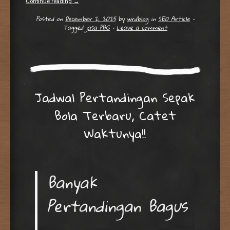
Continue reading
→
Posted on
December 2, 2025
by
wrdblog
in
SEO Article
•
Tagged
jasa PBG
•
Leave a comment
Jadwal Pertandingan Sepak
Bola Terbaru, Catet
Waktunya!!
Banyak
Pertandingan Bagus