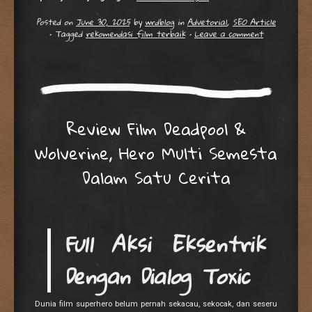
Posted on
June 30, 2025
by
wrdblog
in
Advetorial
,
SEO Article
•
Tagged
rekomendasi film terbaik
•
Leave a comment
Review Film Deadpool &
Wolverine, Hero Multi Semesta
Dalam Satu Cerita
Full Aksi Eksentrik
Dengan Dialog Toxic
Dunia film superhero belum pernah sekacau, sekocak, dan seseru