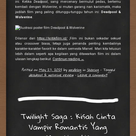
ini. Ketika
Deadpool
, sang mercenary bermulut pedas, bertemu
kembali dengan
Wolverine
, si mutan garang nan karismatik, maka
jadilah film yang paling ditunggu-tunggu tahun ini:
Deadpool &
Wolverine
.
Dilansir dari
https://kritikfilm.id/
,Film ini bukan sekadar sekuel
atau crossover biasa, tetapi juga penanda penting kembalinya
karakter-karakter favorit ke dalam semesta Marvel. Mari kita telusuri
lebih dalam seperti apa kegilaan yang ditawarkan film ini dalam
ulasan lengkap berikut.
Continue reading
→
Posted on
May 27, 2025
by
wrdblog
in
Sharing
•
Tagged
deadpool & wolvrine review
•
Leave a comment
Twilight Saga : Kisah Cinta
Vampir Romantis Yang