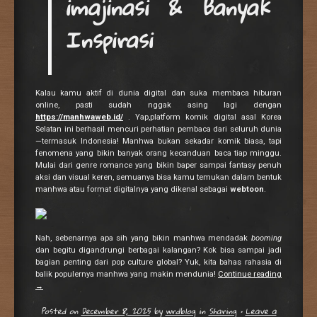
imajinasi & Banyak
Inspirasi
Kalau kamu aktif di dunia digital dan suka membaca hiburan
online, pasti sudah nggak asing lagi dengan
https://manhwaweb.id/
. Yap,platform komik digital asal Korea
Selatan ini berhasil mencuri perhatian pembaca dari seluruh dunia
—termasuk Indonesia! Manhwa bukan sekadar komik biasa, tapi
fenomena yang bikin banyak orang kecanduan baca tiap minggu.
Mulai dari genre romance yang bikin baper sampai fantasy penuh
aksi dan visual keren, semuanya bisa kamu temukan dalam bentuk
manhwa atau format digitalnya yang dikenal sebagai
webtoon
.
Nah, sebenarnya apa sih yang bikin manhwa mendadak
booming
dan begitu digandrungi berbagai kalangan? Kok bisa sampai jadi
bagian penting dari pop culture global? Yuk, kita bahas rahasia di
balik populernya manhwa yang makin mendunia!
Continue reading
→
Posted on
December 8, 2025
by
wrdblog
in
Sharing
•
Leave a