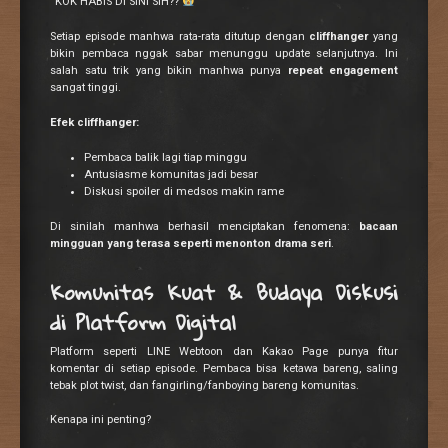
“KOK HABIS DI SINI SIH??
”
Setiap episode manhwa rata-rata ditutup dengan
cliffhanger
yang
bikin pembaca nggak sabar menunggu update selanjutnya. Ini
salah satu trik yang bikin manhwa punya
repeat engagement
sangat tinggi.
Efek cliffhanger:
Pembaca balik lagi tiap minggu
Antusiasme komunitas jadi besar
Diskusi spoiler di medsos makin rame
Di sinilah manhwa berhasil menciptakan fenomena:
bacaan
mingguan yang terasa seperti menonton drama seri
.
Komunitas Kuat & Budaya Diskusi
di Platform Digital
Platform seperti LINE Webtoon dan Kakao Page punya fitur
komentar di setiap episode. Pembaca bisa ketawa bareng, saling
tebak plot twist, dan fangirling/fanboying bareng komunitas.
Kenapa ini penting?