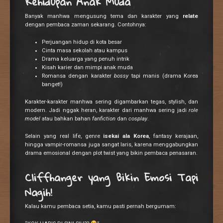
Kehidupan Anak Muda
Banyak manhwa mengusung tema dan karakter yang
relate
dengan pembaca zaman sekarang. Contohnya:
Perjuangan hidup di kota besar
Cinta masa sekolah atau kampus
Drama keluarga yang penuh intrik
Kisah karier dan mimpi anak muda
Romansa dengan karakter
bossy
tapi manis (drama Korea
banget!)
Karakter-karakter manhwa sering digambarkan tegas, stylish, dan
modern. Jadi nggak heran, karakter dari manhwa sering jadi
role
model
atau bahkan bahan
fanfiction
dan
cosplay
.
Selain yang real life, genre
isekai ala Korea
, fantasy kerajaan,
hingga vampir-romansa juga sangat laris, karena menggabungkan
drama emosional dengan plot twist yang bikin pembaca penasaran.
Cliffhanger yang Bikin Emosi Tapi
Nagih!
Kalau kamu pembaca setia, kamu pasti pernah bergumam: