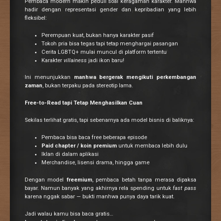
Pembaca modern makin peduli soal keragaman karakter. Manhwa
hadir dengan representasi gender dan kepribadian yang lebih
fleksibel:
Perempuan kuat, bukan hanya karakter pasif
Tokoh pria bisa tegas tapi tetap menghargai pasangan
Cerita LGBTQ+ mulai muncul di platform tertentu
Karakter
villainess
jadi ikon baru!
Ini menunjukkan
manhwa bergerak mengikuti perkembangan
zaman
, bukan terpaku pada stereotip lama.
Free-to-Read tapi Tetap Menghasilkan Cuan
Sekilas terlihat gratis, tapi sebenarnya ada model bisnis di baliknya:
Pembaca bisa baca free beberapa episode
Paid chapter / koin premium
untuk membaca lebih dulu
Iklan di dalam aplikasi
Merchandise, lisensi drama, hingga game
Dengan model
freemium
, pembaca betah tanpa merasa dipaksa
bayar. Namun banyak yang akhirnya rela spending untuk
fast pass
karena nggak sabar — bukti manhwa punya daya tarik kuat.
Jadi walau kamu bisa baca gratis…