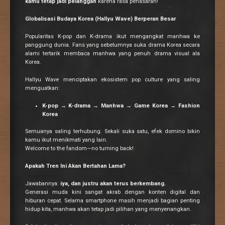
kamu tetap jadi pelanggan
karena rasa penasaran!
Globalisasi Budaya Korea (Hallyu Wave) Berperan Besar
Popularitas K-pop dan K-drama ikut mengangkat manhwa ke
panggung dunia. Fans yang sebelumnya suka drama Korea secara
alami tertarik membaca manhwa yang penuh drama visual ala
Korea.
Hallyu Wave menciptakan ekosistem pop culture yang saling
menguatkan:
K-pop
→
K-drama
→
Manhwa
→
Game Korea
→
Fashion
Korea
Semuanya saling terhubung. Sekali suka satu, efek domino bikin
kamu ikut menikmati yang lain.
Welcome to the fandom—no turning back!
Apakah Tren Ini Akan Bertahan Lama?
Jawabannya:
iya, dan justru akan terus berkembang.
Generasi muda kini sangat akrab dengan konten digital dan
hiburan cepat. Selama smartphone masih menjadi bagian penting
hidup kita, manhwa akan tetap jadi pilihan yang menyenangkan.