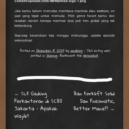
Jika kamu belum mencoba membaca manhwa atau webtoon, ini
saat yang tepat untuk memulai. Pilih genre favorit kamu dan
rasakan sendiri kenapa manhwa bisa jadi tren global yang tak
terbendung.
Siap-siap kecanduan tiap minggu menunggu update episode
selanjutnya!
Posted on
December 8, 2025
by
wrdblog
•
This entry was
posted in
Sharing
. Bookmark the
permalink
.
Post navigation
←
SLF Gedung
Ban Forklift Solid
Perkantoran di SCBD
Dan Pneumatic,
Jakarta – Apakah
Better Mana??
→
Wajib?