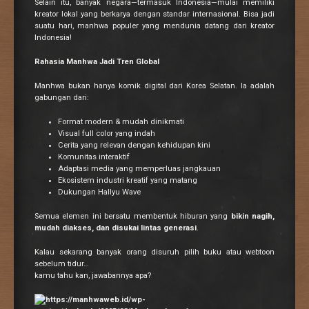
Selain itu, banyak negara—termasuk Indonesia—mulai memiliki
kreator lokal yang berkarya dengan standar internasional. Bisa jadi
suatu hari, manhwa populer yang mendunia datang dari kreator
Indonesia!
Rahasia Manhwa Jadi Tren Global
Manhwa bukan hanya komik digital dari Korea Selatan. Ia adalah
gabungan dari:
Format modern & mudah dinikmati
Visual full color yang indah
Cerita yang relevan dengan kehidupan kini
Komunitas interaktif
Adaptasi media yang memperluas jangkauan
Ekosistem industri kreatif yang matang
Dukungan Hallyu Wave
Semua elemen ini bersatu membentuk hiburan yang
bikin nagih,
mudah diakses, dan disukai lintas generasi
.
Kalau sekarang banyak orang disuruh pilih buku atau webtoon
sebelum tidur…
kamu tahu kan, jawabannya apa?