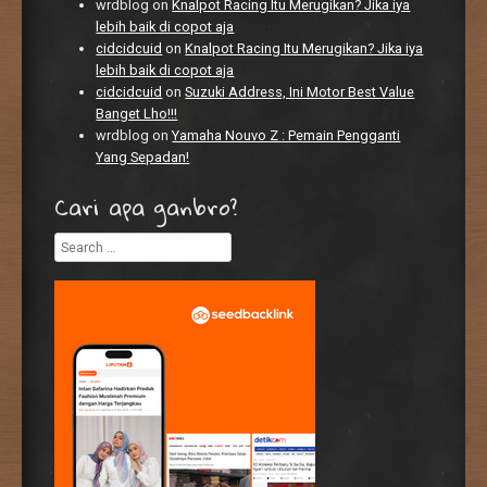
wrdblog
on
Knalpot Racing Itu Merugikan? Jika iya
lebih baik di copot aja
cidcidcuid
on
Knalpot Racing Itu Merugikan? Jika iya
lebih baik di copot aja
cidcidcuid
on
Suzuki Address, Ini Motor Best Value
Banget Lho!!!
wrdblog
on
Yamaha Nouvo Z : Pemain Pengganti
Yang Sepadan!
Cari apa ganbro?
Search