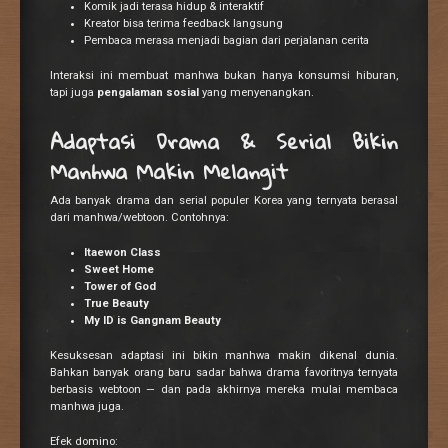
Komik jadi terasa hidup & interaktif
Kreator bisa terima feedback langsung
Pembaca merasa menjadi bagian dari perjalanan cerita
Interaksi ini membuat manhwa bukan hanya konsumsi hiburan,
tapi juga
pengalaman sosial
yang menyenangkan.
Adaptasi Drama & Serial Bikin
Manhwa Makin Melangit
Ada banyak drama dan serial populer Korea yang ternyata berasal
dari manhwa/webtoon. Contohnya:
Itaewon Class
Sweet Home
Tower of God
True Beauty
My ID is Gangnam Beauty
Kesuksesan adaptasi ini bikin manhwa makin dikenal dunia.
Bahkan banyak orang baru sadar bahwa drama favoritnya ternyata
berbasis webtoon — dan pada akhirnya mereka mulai membaca
manhwa juga.
Efek domino: