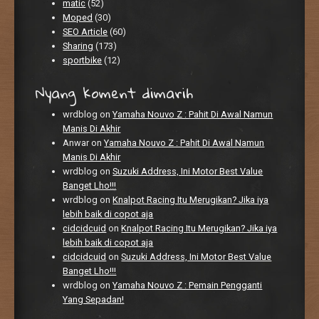
matic
(52)
Moped
(30)
SEO Article
(60)
Sharing
(173)
sportbike
(12)
Nyang koment dimarih
wrdblog
on
Yamaha Nouvo Z : Pahit Di Awal Namun
Manis Di Akhir
Anwar
on
Yamaha Nouvo Z : Pahit Di Awal Namun
Manis Di Akhir
wrdblog
on
Suzuki Address, Ini Motor Best Value
Banget Lho!!!
wrdblog
on
Knalpot Racing Itu Merugikan? Jika iya
lebih baik di copot aja
cidcidcuid
on
Knalpot Racing Itu Merugikan? Jika iya
lebih baik di copot aja
cidcidcuid
on
Suzuki Address, Ini Motor Best Value
Banget Lho!!!
wrdblog
on
Yamaha Nouvo Z : Pemain Pengganti
Yang Sepadan!