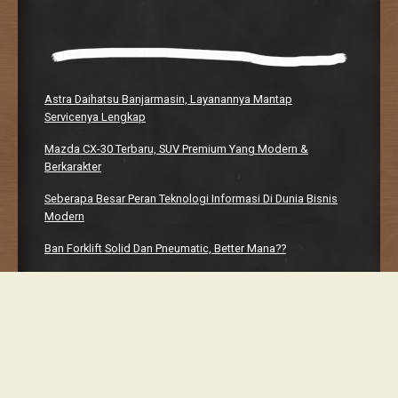
Astra Daihatsu Banjarmasin, Layanannya Mantap
Servicenya Lengkap
Mazda CX-30 Terbaru, SUV Premium Yang Modern &
Berkarakter
Seberapa Besar Peran Teknologi Informasi Di Dunia Bisnis
Modern
Ban Forklift Solid Dan Pneumatic, Better Mana??
Manhwaweb, Platform Bacaan Digital Yang Bikin Nagih
Proudly powered by WordPress
Classic Chalkboard Theme by Edward R. Jenkins