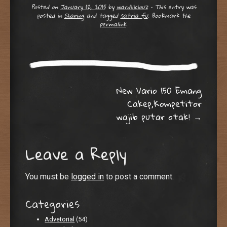
Posted on
January 12, 2015
by
wardiliciouz
•
This entry was
posted in
Sharing
and tagged
satria fu
. Bookmark the
permalink
.
Post navigation
New Vario 150 Emang
Cakep,Kompetitor
wajib putar otak!
→
Leave a Reply
You must be
logged in
to post a comment.
Categories
Advetorial
(54)