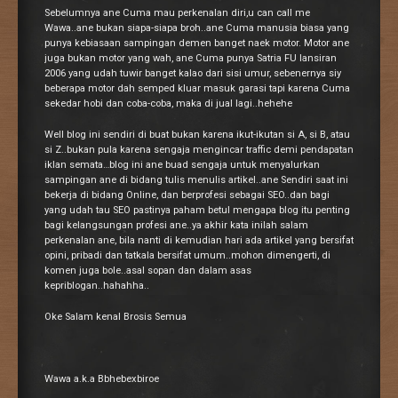
Sebelumnya ane Cuma mau perkenalan diri,u can call me
Wawa..ane bukan siapa-siapa broh..ane Cuma manusia biasa yang
punya kebiasaan sampingan demen banget naek motor. Motor ane
juga bukan motor yang wah, ane Cuma punya Satria FU lansiran
2006 yang udah tuwir banget kalao dari sisi umur, sebenernya siy
beberapa motor dah semped kluar masuk garasi tapi karena Cuma
sekedar hobi dan coba-coba, maka di jual lagi..hehehe
Well blog ini sendiri di buat bukan karena ikut-ikutan si A, si B, atau
si Z..bukan pula karena sengaja mengincar traffic demi pendapatan
iklan semata…blog ini ane buad sengaja untuk menyalurkan
sampingan ane di bidang tulis menulis artikel..ane Sendiri saat ini
bekerja di bidang Online, dan berprofesi sebagai SEO..dan bagi
yang udah tau SEO pastinya paham betul mengapa blog itu penting
bagi kelangsungan profesi ane..ya akhir kata inilah salam
perkenalan ane, bila nanti di kemudian hari ada artikel yang bersifat
opini, pribadi dan tatkala bersifat umum..mohon dimengerti, di
komen juga bole..asal sopan dan dalam asas
kepriblogan..hahahha..
Oke Salam kenal Brosis Semua
Wawa a.k.a Bbhebexbiroe