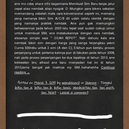
ane mo coba share info bagaimana Membuat Sim Baru tanpa jalur
cepat alias nembak alias nyogok :D. Mungkin para bikers sekalian
memandang sebelah mata cara konvensional seperti ini, memang
yang namanya bikin Sim A/C/B dll udah selalu identik dengan
yang namanya praktek nembak. Ane pun gak memungkiri
bahwasannya pada tahun 2003 lalu tepat saat sudah cukup umur
untuk membuat SIM, ane melakukannya dengan cara nembak,
alasanya simple saja “ OGAH REPOT”. Nah dahulu kala ane
nembak bikin sim dengan harga yang sanga terjangkau yakni
Cuma 500rebu untuk 2 sim (A dan C), 5 tahun pun berlalu..proses
perpanjang untuk pertama kalinya pun di lakukan pada tahun 2008,
nah pada proses perpanjangan ke dua tepatnya di tahun 2013..ane
kelewatan bro, alhasil ane baru menyadari hal ini di tahun
2015,lama banget yak matinya niy SIM..hahahahha
Continue
reading
→
Posted on
March 3, 2015
by
wardiliciouz
in
Sharing
•
Tagged
bikin sim a
,
bikin sim b
,
bikin simcc
,
pembuatan sim
,
sim mati
,
sim telat
•
Leave a comment