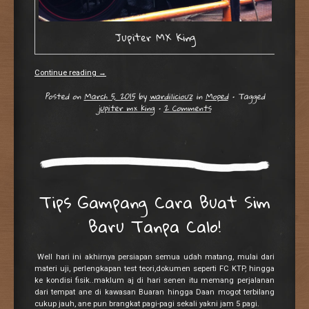
Jupiter MX King
Continue reading
→
Posted on
March 5, 2015
by
wardiliciouz
in
Moped
•
Tagged
jupiter mx king
•
2 Comments
Tips Gampang Cara Buat Sim
Baru Tanpa Calo!
Well hari ini akhirnya persiapan semua udah matang, mulai dari
materi uji, perlengkapan test teori,dokumen seperti FC KTP, hingga
ke kondisi fisik..maklum aj di hari senen itu memang perjalanan
dari tempat ane di kawasan Buaran hingga Daan mogot terbilang
cukup jauh, ane pun brangkat pagi-pagi sekali yakni jam 5 pagi.