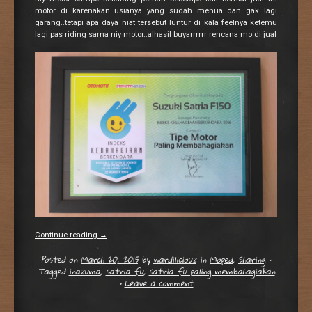
motor di karenakan usianya yang sudah menua dan gak lagi
garang..tetapi apa daya niat tersebut luntur di kala feelnya ketemu
lagi pas riding sama niy motor..alhasil buyarrrrrr rencana mo di jual
Continue reading
→
Posted on
March 20, 2015
by
wardiliciouz
in
Moped
,
Sharing
•
Tagged
inazuma
,
satria fu
,
satria fu paling membahagiakan
•
Leave a comment