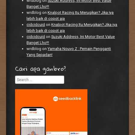
wrdblog
on
Suzuki Address, Ini Motor Best Value
Banget Lho!!!
wrdblog
on
Knalpot Racing Itu Merugikan? Jika iya
lebih baik di copot aja
cidcidcuid
on
Knalpot Racing Itu Merugikan? Jika iya
lebih baik di copot aja
cidcidcuid
on
Suzuki Address, Ini Motor Best Value
Banget Lho!!!
wrdblog
on
Yamaha Nouvo Z : Pemain Pengganti
Yang Sepadan!
Cari apa ganbro?
Search