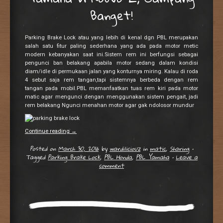
Banget!
Parking Brake Lock atau yang lebih di kenal dgn PBL merupakan
salah satu fitur paling sederhana yang ada pada motor metic
modern kebanyakan saat ini.Sistem rem ini berfungsi sebagai
pengunci ban belakang apabila motor sedang dalam kondisi
diam/idle di permukaan jalan yang konturnya miring. Kalau di roda
4 sebut saja rem tangan,tapi sistemnya berbeda dengan rem
tangan pada mobil.PBL memanfaatkan tuas rem kiri pada motor
matic agar mengunci dengan menggunakan sistem pengait, jadi
rem belakang Ngunci menahan motor agar gak ndolosor mundur
Continue reading
→
Posted on
March 30, 2016
by
wardiliciouz
in
matic
,
Sharing
•
Tagged
Parking Brake Lock
,
PBL Honda
,
PBL Yamaha
•
Leave a
comment