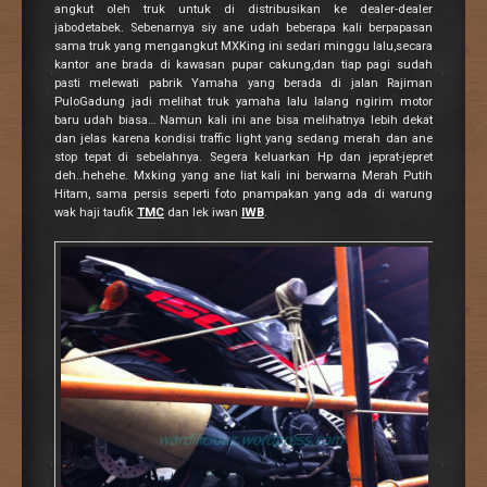
angkut oleh truk untuk di distribusikan ke dealer-dealer
jabodetabek. Sebenarnya siy ane udah beberapa kali berpapasan
sama truk yang mengangkut MXKing ini sedari minggu lalu,secara
kantor ane brada di kawasan pupar cakung,dan tiap pagi sudah
pasti melewati pabrik Yamaha yang berada di jalan Rajiman
PuloGadung jadi melihat truk yamaha lalu lalang ngirim motor
baru udah biasa… Namun kali ini ane bisa melihatnya lebih dekat
dan jelas karena kondisi traffic light yang sedang merah dan ane
stop tepat di sebelahnya. Segera keluarkan Hp dan jeprat-jepret
deh..hehehe. Mxking yang ane liat kali ini berwarna Merah Putih
Hitam, sama persis seperti foto pnampakan yang ada di warung
wak haji taufik
TMC
dan lek iwan
IWB
.