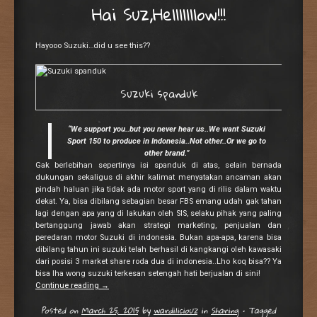
Hai Suz,Helllllllow!!!
Hayooo Suzuki…did u see this??
Suzuki spanduk
“We support you..but you never hear us..We want Suzuki
Sport 150 to produce in Indonesia..Not other..Or we go to
other brand.”
Gak berlebihan sepertinya isi spanduk di atas, selain bernada
dukungan sekaligus di akhir kalimat menyatakan ancaman akan
pindah haluan jika tidak ada motor sport yang di rilis dalam waktu
dekat. Ya, bisa dibilang sebagian besar FBS emang udah gak tahan
lagi dengan apa yang di lakukan oleh SIS, selaku pihak yang paling
bertanggung jawab akan strategi marketing, penjualan dan
peredaran motor Suzuki di indonesia. Bukan apa-apa, karena bisa
dibilang tahun ini suzuki telah berhasil di kangkangi oleh kawasaki
dari posisi 3 market share roda dua di indonesia..Lho koq bisa?? Ya
bisa lha wong suzuki terkesan setengah hati berjualan di sini!
Continue reading
→
Posted on
March 25, 2015
by
wardiliciouz
in
Sharing
•
Tagged