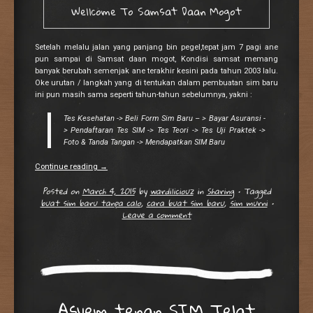
Wellcome To Samsat Daan Mogot
Setelah melalu jalan yang panjang bin pegel,tepat jam 7 pagi ane
pun sampai di Samsat daan mogot, Kondisi samsat memang
banyak berubah semenjak ane terakhir kesini pada tahun 2003 lalu.
Oke urutan / langkah yang di tentukan dalam pembuatan sim baru
ini pun masih sama seperti tahun-tahun sebelumnya, yakni :
Tes Kesehatan -> Beli Form Sim Baru – > Bayar Asuransi -
> Pendaftaran Tes SIM -> Tes Teori -> Tes Uji Praktek ->
Foto & Tanda Tangan -> Mendapatkan SIM Baru
Continue reading
→
Posted on
March 4, 2015
by
wardiliciouz
in
Sharing
•
Tagged
buat sim baru tanpa calo
,
cara buat sim baru
,
sim murni
•
Leave a comment
Asyem tenan SIM Telat