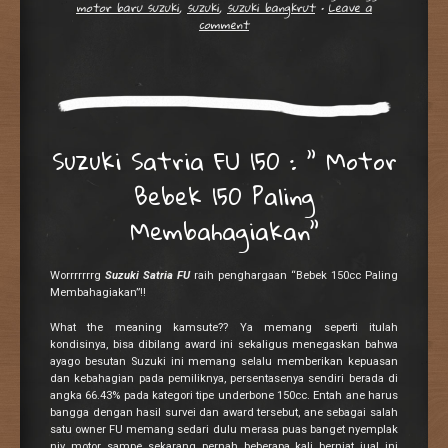
motor baru suzuki
,
suzuki
,
suzuki bangkrut
•
Leave a
comment
Suzuki Satria FU 150 : ” Motor
Bebek 150 Paling
Membahagiakan”
Worrrrrrrg
Suzuki Satria FU
raih penghargaan “Bebek 150cc Paling
Membahagiakan”!!
What the meaning kamsute?? Ya memang seperti itulah
kondisinya, bisa dibilang award ini sekaligus menegaskan bahwa
ayago besutan Suzuki ini memang selalu memberikan kepuasan
dan kebahagian pada pemiliknya, persentasenya sendiri berada di
angka 66.43% pada kategori tipe underbone 150cc. Entah ane harus
bangga dengan hasil survei dan award tersebut, ane sebagai salah
satu owner FU memang sedari dulu merasa puas banget nyemplak
niy motor sampe sekarang..pernah beberapa kali berniat jual ini