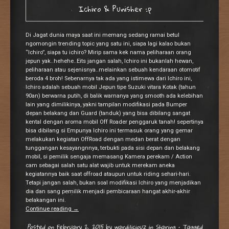
Ichiro & Punisher :p
Di Jagat dunia maya saat ini memang sedang ramai betul
ngomongin trending topic yang satu ini, siapa lagi kalao bukan
“Ichiro”, siapa tu ichiro? Mirip sama kek nama peliharaan orang
jepun yak..hehehe..Eits jangan salah, Ichiro ini bukanlah hewan,
peliharaan atau sejenisnya..melainkan sebuah kendaraan otomotif
beroda 4 broh! Sebenarnya tak ada yang istimewa dari Ichiro ini,
Ichiro adalah sebuah mobil Jepun tipe Suzuki vitara Kotak (tahun
90an) berwarna putih, di balik warnanya yang smooth ada kelebihan
lain yang dimilikinya, yakni tampilan modifikasi pada Bumper
depan belakang dan Guard (tanduk) yang bisa dibilang sangat
kental dengan aroma mobil Off Roader penggaruk tanah! sepertinya
bisa dibilang si Empunya Ichiro ini termasuk orang yang gemar
melakukan kegiatan OffRoad dengan medan berat dengan
tunggangan kesayangnnya, terbukti pada sisi depan dan belakang
mobil, si pemilik sengaja memasang Kamera perekam / Action
cam sebagai salah satu alat wajib untuk merekam aneka
kegiatannya baik saat offroad ataupun untuk riding sehari-hari.
Tetapi jangan salah, bukan soal modifikasi Ichiro yang menjadikan
dia dan sang pemilik menjadi pembicaraan hangat akhir-akhir
belakangan ini.
Continue reading
→
Posted on
February 2, 2015
by
wardiliciouz
in
Sharing
•
Tagged