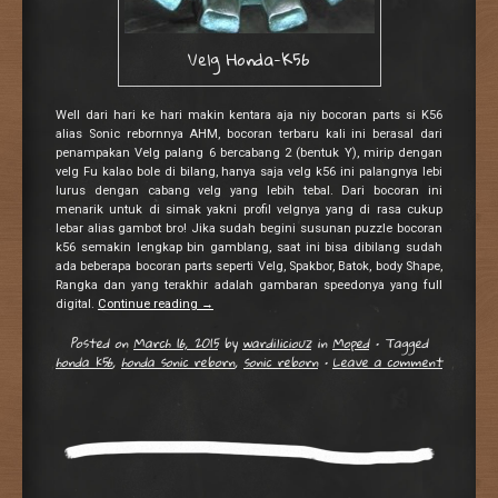
Velg Honda-K56
Well dari hari ke hari makin kentara aja niy bocoran parts si K56
alias Sonic rebornnya AHM, bocoran terbaru kali ini berasal dari
penampakan Velg palang 6 bercabang 2 (bentuk Y), mirip dengan
velg Fu kalao bole di bilang, hanya saja velg k56 ini palangnya lebi
lurus dengan cabang velg yang lebih tebal. Dari bocoran ini
menarik untuk di simak yakni profil velgnya yang di rasa cukup
lebar alias gambot bro! Jika sudah begini susunan puzzle bocoran
k56 semakin lengkap bin gamblang, saat ini bisa dibilang sudah
ada beberapa bocoran parts seperti Velg, Spakbor, Batok, body Shape,
Rangka dan yang terakhir adalah gambaran speedonya yang full
digital.
Continue reading
→
Posted on
March 16, 2015
by
wardiliciouz
in
Moped
•
Tagged
honda k56
,
honda sonic reborn
,
sonic reborn
•
Leave a comment