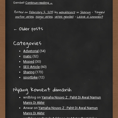
Gembel!
Continue reading
→
Posted on
February 2, 2015
by
wardiliciouz
in
Sharing
•
Tagged
motor vespa
,
piagio vespa
,
vespa gembel
•
Leave a comment
Post navigation
←
Older posts
Categories
Advetorial
(54)
matic
(52)
Moped
(30)
SEO Article
(60)
Sharing
(173)
sportbike
(12)
Nyang koment dimarih
wrdblog
on
Yamaha Nouvo Z : Pahit Di Awal Namun
Manis Di Akhir
Anwar
on
Yamaha Nouvo Z : Pahit Di Awal Namun
Manis Di Akhir