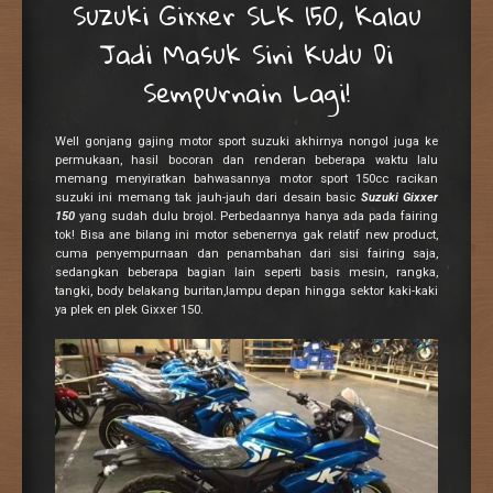
Suzuki Gixxer SLK 150, Kalau
Jadi Masuk Sini Kudu Di
Sempurnain Lagi!
Well gonjang gajing motor sport suzuki akhirnya nongol juga ke
permukaan, hasil bocoran dan renderan beberapa waktu lalu
memang menyiratkan bahwasannya motor sport 150cc racikan
suzuki ini memang tak jauh-jauh dari desain basic
Suzuki Gixxer
150
yang sudah dulu brojol. Perbedaannya hanya ada pada fairing
tok! Bisa ane bilang ini motor sebenernya gak relatif new product,
cuma penyempurnaan dan penambahan dari sisi fairing saja,
sedangkan beberapa bagian lain seperti basis mesin, rangka,
tangki, body belakang buritan,lampu depan hingga sektor kaki-kaki
ya plek en plek Gixxer 150.