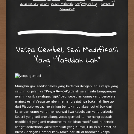
andi wenas
,
ichiro
,
ichiro tabrak
,
safety riding
•
Leave a
comment
Vespa Gembel, Seni Modifikasi
Yang “Yasudah Lah”
Mungkin gak sedikit bikers yang bertemu dengan jenis vespa yang
satu ini di jalan, ya “
Vespa Gembel
”,adalah salah satu tunggangan
nyentrik unik sekaligus “jijik” bagi sebagian orang yang berselera
mainstream! Vespa gembel memang sejatinya bukanlah line up
dari Piaggio vespa, melainkan bentuk modifikasi out of box dari
kalangan orang yang mempunyai jiwa kebebasan yang berbeda.
Seperti yang tadi ane bilang, vespa gembel itu memang sebuah
modifikasi yang anti mainstream..ciri khas modifikasi ini sendiri
sangat sederhana yakni tampilan yang Kumel, Lusuh bin Kotor, so
identik dengan Gembel kan? Maka dari itu di namakan Vespa