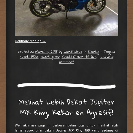
Continue reading
→
Posted on
March 11, 2015
by
wardiliciouz
in
Sharing
•
Tagged
suzuki 150cc
,
suzuki gixer
,
Suzuki Gixxer 150 SLK
•
Leave a
comment
Melihat Lebih Dekat Jupiter
MX King, Kekar en Agresif!
Well akhirnya pagi ini berkesempatan juga untuk melihat lebih
lama sosok pnampakan
Jupiter MX King 150
yang sedang di