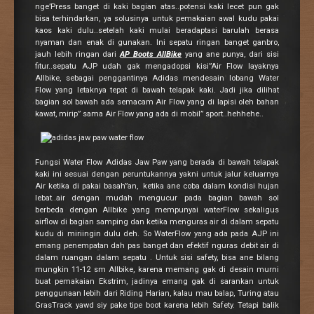
nge’Press banget di kaki bagian atas..potensi kaki lecet pun gak
bisa terhindarkan, ya solusinya untuk pemakaian awal kudu pakai
kaos kaki dulu..setelah kaki mulai beradaptasi barulah berasa
nyaman dan enak di gunakan. Ini sepatu ringan banget ganbro,
jauh lebih ringan dari
AP Boots AllBike
yang ane punya, dari sisi
fitur..sepatu AJP udah gak mengadopsi kisi”Air Flow layaknya
Allbike, sebagai penggantinya Adidas mendesain lobang Water
Flow yang letaknya tepat di bawah telapak kaki. Jadi jika dilihat
bagian sol bawah ada semacam Air Flow yang di lapisi oleh bahan
kawat, mirip” sama Air Flow yang ada di mobil” sport..hehhehe..
Fungsi Water Flow Adidas Jaw Paw yang berada di bawah telapak
kaki ini sesuai dengan peruntukannya yakni untuk jalur keluarnya
Air ketika di pakai basah”an, ketika ane coba dalam kondisi hujan
lebat..air dengan mudah mengucur pada bagian bawah sol
berbeda dengan Allbike yang mempunyai waterFlow sekaligus
airflow di bagian samping dan ketika menguras air di dalam sepatu
kudu di miriingin dulu deh. So WaterFlow yang ada pada AJP ini
emang penempatan dah pas banget dan efektif nguras debit air di
dalam ruangan dalam sepatu . Untuk sisi safety, bisa ane bilang
mungkin 11-12 sm Allbike, karena memang gak di desain murni
buat pemakaian Ekstrim, jadinya emang gak di sarankan untuk
penggunaan lebih dari Riding Harian, kalau mau balap, Turing atau
GrasTrack yawd siy pake tipe boot karena lebih Safety. Tetapi balik