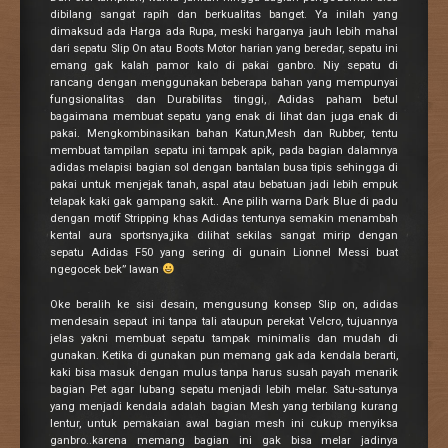
dibilang sangat rapih dan berkualitas banget. Ya inilah yang
dimaksud ada Harga ada Rupa, meski harganya jauh lebih mahal
dari sepatu Slip On atau Boots Motor harian yang beredar, sepatu ini
emang gak kalah pamor kalo di pakai ganbro. Niy sepatu di
rancang dengan menggunakan beberapa bahan yang mempunyai
fungsionalitas dan Durabilitas tinggi, Adidas paham betul
bagaimana membuat sepatu yang enak di lihat dan juga enak di
pakai. Mengkombinasikan bahan Katun,Mesh dan Rubber, tentu
membuat tampilan sepatu ini tampak apik, pada bagian dalamnya
adidas melapisi bagian sol dengan bantalan busa tipis sehingga di
pakai untuk menjejak tanah, aspal atau bebatuan jadi lebih empuk
telapak kaki gak gampang sakit.. Ane pilih warna Dark Blue di padu
dengan motif Stripping khas Adidas tentunya semakin menambah
kental aura sportsnya,jika dilihat sekilas sangat mirip dengan
sepatu Adidas F50 yang sering di gunain Lionnel Messi buat
ngegocek bek” lawan
Oke beralih ke sisi desain, mengusung konsep Slip on, adidas
mendesain sepaut ini tanpa tali ataupun perekat Velcro, tujuannya
jelas yakni membuat sepatu tampak minimalis dan mudah di
gunakan. Ketika di gunakan pun memang gak ada kendala berarti,
kaki bisa masuk dengan mulus tanpa harus susah payah menarik
bagian Pet agar lubang sepatu menjadi lebih melar. Satu-satunya
yang menjadi kendala adalah bagian Mesh yang terbilang kurang
lentur, untuk pemakaian awal bagian mesh ini cukup menyiksa
ganbro..karena memang bagian ini gak bisa melar jadinya