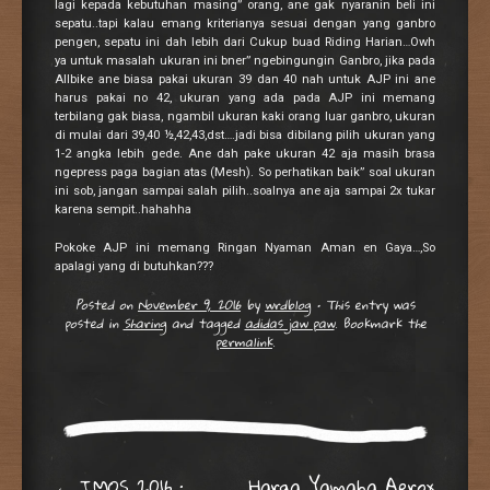
lagi kepada kebutuhan masing” orang, ane gak nyaranin beli ini
sepatu..tapi kalau emang kriterianya sesuai dengan yang ganbro
pengen, sepatu ini dah lebih dari Cukup buad Riding Harian…Owh
ya untuk masalah ukuran ini bner” ngebingungin Ganbro, jika pada
Allbike ane biasa pakai ukuran 39 dan 40 nah untuk AJP ini ane
harus pakai no 42, ukuran yang ada pada AJP ini memang
terbilang gak biasa, ngambil ukuran kaki orang luar ganbro, ukuran
di mulai dari 39,40 ½,42,43,dst….jadi bisa dibilang pilih ukuran yang
1-2 angka lebih gede. Ane dah pake ukuran 42 aja masih brasa
ngepress paga bagian atas (Mesh). So perhatikan baik” soal ukuran
ini sob, jangan sampai salah pilih..soalnya ane aja sampai 2x tukar
karena sempit..hahahha
Pokoke AJP ini memang Ringan Nyaman Aman en Gaya…,So
apalagi yang di butuhkan???
Posted on
November 9, 2016
by
wrdblog
•
This entry was
posted in
Sharing
and tagged
adidas jaw paw
. Bookmark the
permalink
.
←
IMOS 2016 :
Harga Yamaha Aerox