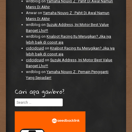
wrdblog
on
Yamaha Nouvo Z : Pahit Di Awal Namun
Manis Di Akhir
Anwar
on
Yamaha Nouvo Z : Pahit Di Awal Namun
Manis Di Akhir
wrdblog
on
Suzuki Address, Ini Motor Best Value
Banget Lho!!!
wrdblog
on
Knalpot Racing Itu Merugikan? Jika iya
lebih baik di copot aja
cidcidcuid
on
Knalpot Racing Itu Merugikan? Jika iya
lebih baik di copot aja
cidcidcuid
on
Suzuki Address, Ini Motor Best Value
Banget Lho!!!
wrdblog
on
Yamaha Nouvo Z : Pemain Pengganti
Yang Sepadan!
Cari apa ganbro?
Search