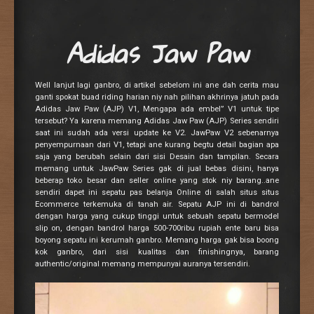
Adidas Jaw Paw
Well lanjut lagi ganbro, di artikel sebelom ini ane dah cerita mau
ganti spokat buad riding harian niy nah pilihan akhrinya jatuh pada
Adidas Jaw Paw (AJP) V1, Mengapa ada embel” V1 untuk tipe
tersebut? Ya karena memang Adidas Jaw Paw (AJP) Series sendiri
saat ini sudah ada versi update ke V2. JawPaw V2 sebenarnya
penyempurnaan dari V1, tetapi ane kurang begtu detail bagian apa
saja yang berubah selain dari sisi Desain dan tampilan. Secara
memang untuk JawPaw Series gak di jual bebas disini, hanya
beberap toko besar dan seller online yang stok niy barang..ane
sendiri dapet ini sepatu pas belanja Online di salah situs situs
Ecommerce terkemuka di tanah air. Sepatu AJP ini di bandrol
dengan harga yang cukup tinggi untuk sebuah sepatu bermodel
slip on, dengan bandrol harga 500-700ribu rupiah ente baru bisa
boyong sepatu ini kerumah ganbro. Memang harga gak bisa boong
kok ganbro, dari sisi kualitas dan finishingnya, barang
authentic/original memang mempunyai auranya tersendiri.