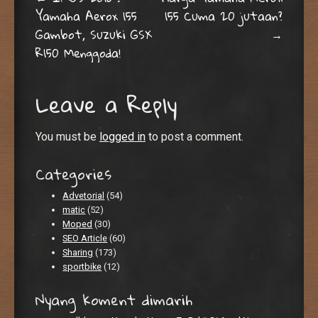
Post navigation
Yamaha Aerox 155
155 Cuma 20 jutaan?
Gambot, Suzuki GSX
→
R150 Menggoda!
Leave a Reply
You must be
logged in
to post a comment.
Categories
Advetorial
(54)
matic
(52)
Moped
(30)
SEO Article
(60)
Sharing
(173)
sportbike
(12)
Nyang koment dimarih