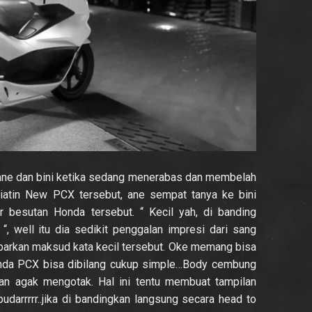
ane dan bini ketika sedang menerabas dan membelah
iatin New PCX tersebut, ane sempat tanya ke bini
 besutan Honda tersebut. “ Kecil yah, di banding
 “, well itu dia sedikit penggalan impresi dari sang
arkan maksud kata kecil tersebut. Oke memang bisa
onda PCX bisa dibilang cukup simple…Body cembung
dan agak mengotak. Hal ini tentu membuat tampilan
darrrrr..jika di bandingkan langsung secara head to