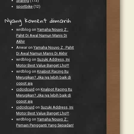
Sharing
(173)
sportbike
(12)
Nyang koment dimarih
wrdblog
on
Yamaha Nouvo Z :
Pahit Di Awal Namun Manis Di
Akhir
Anwar
on
Yamaha Nouvo Z : Pahit
Di Awal Namun Manis Di Akhir
wrdblog
on
Suzuki Address, Ini
Motor Best Value Banget Lho!!!
wrdblog
on
Knalpot Racing Itu
Merugikan? Jika iya lebih baik di
copot aja
cidcidcuid
on
Knalpot Racing Itu
Merugikan? Jika iya lebih baik di
copot aja
cidcidcuid
on
Suzuki Address, Ini
Motor Best Value Banget Lho!!!
wrdblog
on
Yamaha Nouvo Z :
Pemain Pengganti Yang Sepadan!