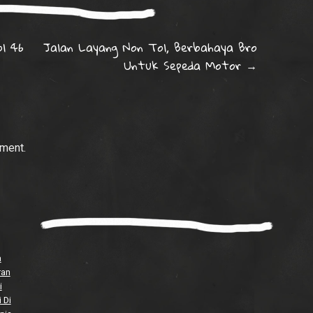
on
l 46
Jalan Layang Non Tol, Berbahaya Bro
Untuk Sepeda Motor
→
ment.
a
ran
i
 Di