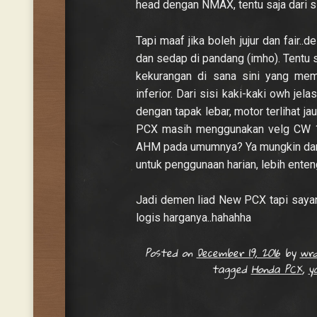
head dengan NMAX, tentu saja dari s
Tapi maaf jika boleh jujur dan fair
dan sedap di pandang (imho). Tentu s
kekurangan di sana sini yang memb
inferior. Dari sisi kaki-kaki owh jela
dengan tapak lebar, motor terlihat j
PCX masih menggunakan velg CW 14
AHM pada umumnya? Ya mungkin dari 
untuk penggunaan harian, lebih enteng
Jadi demen liad New PCX tapi sayan
logis harganya..hahahha
Posted on
December 19, 2016
by
wrd
tagged
Honda PCX
,
y