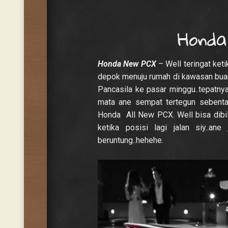
Honda
Honda New PCX
– Well teringat keti
depok menuju rumah di kawasan buaran
Pancasila ke pasar minggu..tepatny
mata ane sempat tertegun sebenta
Honda All New PCX. Well bisa dibila
ketika posisi lagi jalan siy..an
beruntung..hehehe.