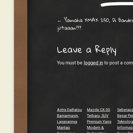
Post navigati
←
Yamaha XMAX 250, Di Bandro
jutaaan???
Leave a Reply
You must be
logged in
to post a com
Astra Daihatsu
Mazda CX-30
Seberap
Banjarmasin,
Terbaru, SUV
Besar Pe
Layanannya
Premium Yang
Teknolog
Mantap
Modern &
Informasi