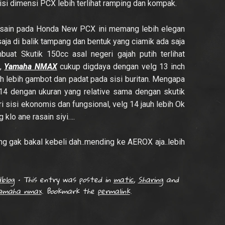
isi dimensi PCX lebih terlihat ramping dan kompak.
..desain pada Honda New PCX ini memang lebih elegan
aja di balik tampang dan bentuk yang ciamik ada saja
uat Skutik 150cc asal negeri gajah putih terlihat
s,
Yamaha NMAX
cukup digdaya dengan velg 13 inch
auh lebih gambot dan padat pada sisi buritan. Mengapa
 dengan ukuran yang relative sama dengan skutik
sisi ekonomis dan fungsional, velg 14 jauh lebih Ok
 klo ane rasain siyi….
g gak bakal kebeli dah..mending ke AEROX aja..lebih
blog
•
This entry was posted in
matic
,
Sharing
and
amaha nmax
. Bookmark the
permalink
.