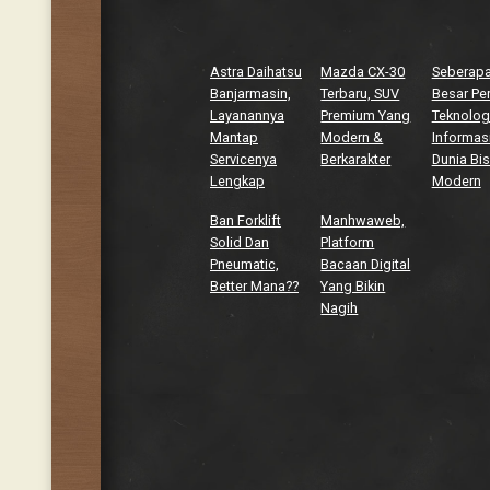
Astra Daihatsu
Mazda CX-30
Seberap
Banjarmasin,
Terbaru, SUV
Besar Pe
Layanannya
Premium Yang
Teknolog
Mantap
Modern &
Informasi
Servicenya
Berkarakter
Dunia Bis
Lengkap
Modern
Ban Forklift
Manhwaweb,
Solid Dan
Platform
Pneumatic,
Bacaan Digital
Better Mana??
Yang Bikin
Nagih