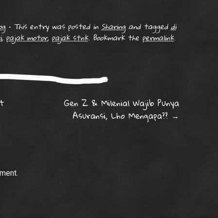
og
•
This entry was posted in
Sharing
and tagged
di
i
,
pajak motor
,
pajak stnk
. Bookmark the
permalink
.
on
ot
Gen Z & Milenial Wajib Punya
Asuransi, Lho Mengapa??
→
ment.