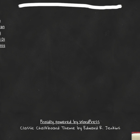
a
ran
i
 Di
nis
Proudly powered by WordPress
Classic Chalkboard Theme by Edward R. Jenkins