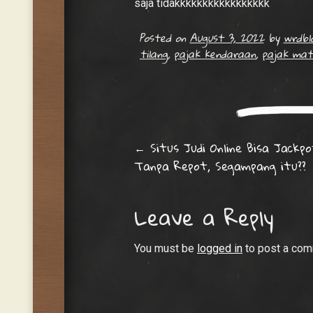
saja tidakkkkkkkkkkkkkkkkk
Posted on
August 3, 2022
by
wrdbl
tilang
,
pajak kendaraan
,
pajak mat
Post navigati
←
Situs Judi Online Bisa Jackp
Tanpa Repot, Segampang itu??
Leave a Reply
You must be
logged in
to post a com