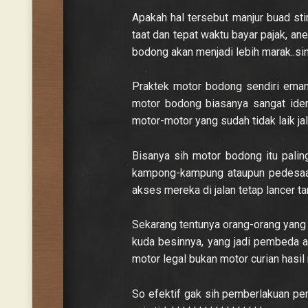
Apakah hal tersebut manjur buad st
taat dan tepat waktu bayar pajak, ane
bodong akan menjadi lebih marak..si
Praktek motor bodong sendiri emang
motor bodong biasanya sangat ident
motor-motor yang sudah tidak laik jal
Bisanya sih motor bodong itu palin
kampong-kampung ataupun pedesaan,
akses mereka di jalan tetap lancer ta
Sekarang tentunya orang-orang yang
kuda besinnya, yang jadi pembeda a
motor legal bukan motor curian has
So efektif gak sih pemberlakuan pe