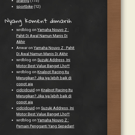
Sharing
(173)
sportbike
(12)
Nyang koment dimarih
wrdblog
on
Yamaha Nouvo Z :
Pahit Di Awal Namun Manis Di
Akhir
Anwar
on
Yamaha Nouvo Z : Pahit
Di Awal Namun Manis Di Akhir
wrdblog
on
Suzuki Address, Ini
Motor Best Value Banget Lho!!!
wrdblog
on
Knalpot Racing Itu
Merugikan? Jika iya lebih baik di
copot aja
cidcidcuid
on
Knalpot Racing Itu
Merugikan? Jika iya lebih baik di
copot aja
cidcidcuid
on
Suzuki Address, Ini
Motor Best Value Banget Lho!!!
wrdblog
on
Yamaha Nouvo Z :
Pemain Pengganti Yang Sepadan!