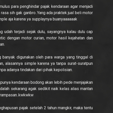
imulus para penghindar pajak kendaraan agar menjadi
 rasa sih gak ganbro..Yang ada praktek jual beli motor
mple aja karena ya supplaynya buanyaaaaaak
 udah terjadi sejak dulu, sayangnya kalau dulu cap
ic dengan motor curian, motor hasil kejahatan dan
an.
g banyak digunakan oleh para warga yang tinggal di
 alasannya simple karena ya tanpa surat-suratpun
npa adanya tindakan dari pihak kepolisian.
 punya kendaraan bodong akan lebih pede menjajakan
dalah sekarang agak sedikit naik kelas alias mantan
il rampasan..kwkwkw
nghapusan pajak setelah 2 tahun mangkir, maka tentu