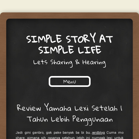
SIMPLE STORY AT
SIMPLE LIFE
Lets Sharing & Hearing
Menu
Skip to content
Review Yamaha Lexi Setelah 1
Tahun Lebih Penggunaan
Jadi gini ganbro, gak pake banyak ba bi bu…
wrdblog
Cuma mo
share, gimana sih rasanya setahun lebih ini numpak lexi untuk