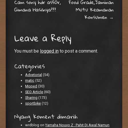
Cam sony hdr as50r,
Food Grade,Jaminan
Gimana Hasilnya???
Mutu Keamanan
Konsumen
→
Leave a Reply
You must be
logged in
to post a comment.
Categories
Advetorial
(54)
matic
(52)
Moped
(30)
SEO Article
(60)
Sharing
(173)
sportbike
(12)
Nyang koment dimarih
wrdblog
on
Yamaha Nouvo Z : Pahit Di Awal Namun