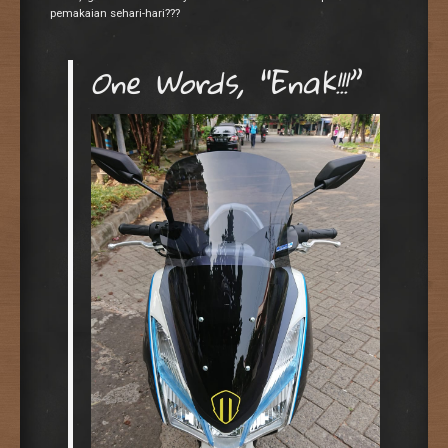
pemakaian sehari-hari???
One Words, “Enak!!!”