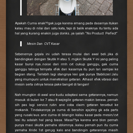
Apakah Cuma enak??gak juga karena emang pada dasarnya itukan
kalau mau di nilai dari satu kata, tapi di balik enaknya itu tentu ada
hal yang kurang enakin juga donks…ya iyalah “No Product Perfect”
Mesin Dan CVT Kasar
Sebenernya gejala ini udah terasa mulai dari awal beli..jika di
bandingkan dengan Skutik H atau S..mgkin Skutik Y ini yang paling
kasar bunyi nya..noise dari rmh cvt cukup ganggu, gak cuma
ganggu telinga ternyata efek dari kasarnya itu pun lari sampai ke
bagian stang. Terlebih lagi stangnya lexi gak punya Stabilizer/Jalu
yang mumpuni untuk menetralisir getaran. Alhasil efek vibrasi dari
mesin serta cvtnya terasa pake banget di tangan!
Nah mungkin di awal ane kudu adaptasi sama getarannya, namun
masuk di bulan ke 7 atau 8 wajegile getaran makin berasa..pernah
sih pas lagi service rutin ane coba claim getaran tersebut ke
mekanik. Tindakannya ya cuma di bersihin aja,ktny gk ada parts
yang rusak/aus..ane cuma di bilangin kalau kasar pada mesin/cvt
lexi itu adalah hal yang biasa. Masa??ya karena ane blon pernah
punya maxi skutik yamaha sblomnya…kalau pernah pun itu cuma
yamaha Xride 1st gen,yg kalo ane bandingin getarannya masih