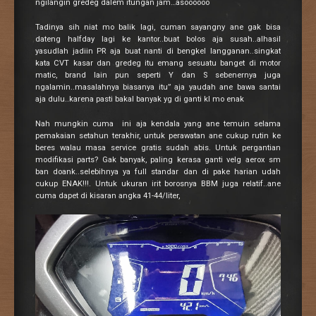
ngilangin gredeg dalem itungan jam…asoooooo
Tadinya sih niat mo balik lagi, cuman sayangny ane gak bisa
dateng halfday lagi ke kantor..buat bolos aja susah..alhasil
yasudlah jadiin PR aja buat nanti di bengkel langganan..singkat
kata CVT kasar dan gredeg itu emang sesuatu banget di motor
matic, brand lain pun seperti Y dan S sebenernya juga
ngalamin..masalahnya biasanya itu” aja yaudah ane bawa santai
aja dulu..karena pasti bakal banyak yg di ganti kl mo enak
Nah mungkin cuma ini aja kendala yang ane temuin selama
pemakaian setahun terakhir, untuk perawatan ane cukup rutin ke
beres walau masa service gratis sudah abis. Untuk pergantian
modifikasi parts? Gak banyak, paling kerasa ganti velg aerox sm
ban doank..selebihnya ya full standar dan di pake harian udah
cukup ENAK!!!. Untuk ukuran irit borosnya BBM juga relatif..ane
cuma dapet di kisaran angka 41-44/liter,