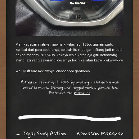
Plan kedepan niatnya mao naik kelas jadi 155cc gunain parts
kanibal dari para sodaranya, setelah itu mao ganti Stang jadi model
naked macem PCX/ADV..keknya lebih keren aja gitu ketimbang
stang lexi yang sekarang, covernya bikin keliatan katro..kwkwkwkkw
Well Nuffsaid Reviewnya..ciaooooooo ganbrooo
Posted on
February 19, 2020
by
wrdblog
•
This entry was
posted in
matic
,
Sharing
and tagged
review yamaha lexi
.
Bookmark the
permalink
.
Post navigation
←
Jajal Sony Action
Kemasan Makanan