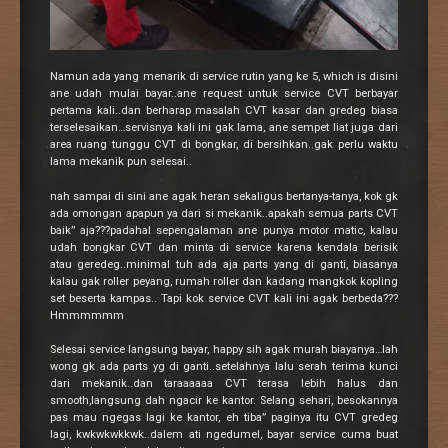
Namun ada yang menarik di service rutin yang ke 5, which is disini
ane udah mulai bayar..ane request untuk service CVT berbayar
pertama kali..dan berharap masalah CVT kasar dan gredeg biasa
terselesaikan…servisnya kali ini gak lama, ane sempet liat juga dari
area ruang tunggu CVT di bongkar, di bersihkan..gak perlu waktu
lama mekanik pun selesai..
nah sampai di sini ane agak heran sekaligus bertanya-tanya, kok gk
ada omongan apapun ya dari si mekanik..apakah semua parts CVT
baik” aja???padahal sepengalaman ane punya motor matic, kalau
udah bongkar CVT dan minta di service karena kendala berisik
atau geredeg..minimal tuh ada aja parts yang di ganti, biasanya
kalau gak roller peyang, rumah roller dan kadang mangkok kopling
set beserta kampas.. Tapi kok service CVT kali ini agak berbeda???
Hmmmmmm
Selesai service langsung bayar, happy sih agak murah biayanya…lah
wong gk ada parts yg di ganti..setelahnya lalu serah terima kunci
dari mekanik..dan taraaaaaa CVT terasa lebih halus dan
smooth,langsung dah ngacir ke kantor. Selang sehari, besokannya
pas mau ngegas lagi ke kantor, eh tiba” paginya itu CVT gredeg
lagi, kwkwkwkkwk..dalem ati ngedumel, bayar service cuma buat