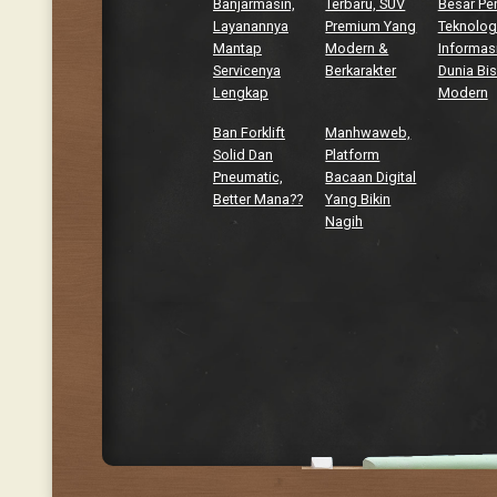
Banjarmasin,
Terbaru, SUV
Besar Pe
Layanannya
Premium Yang
Teknolog
Mantap
Modern &
Informasi
Servicenya
Berkarakter
Dunia Bis
Lengkap
Modern
Ban Forklift
Manhwaweb,
Solid Dan
Platform
Pneumatic,
Bacaan Digital
Better Mana??
Yang Bikin
Nagih