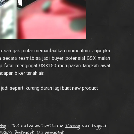
rkesan gak pintar memanfaatkan momentum. Jujur jika
 secara resmi,bisa jadi buyer potensial GSX malah
kup fatal mengingat GSX150 merupakan langkah awal
dapan biker tanah air.
adi seperti kurang darah lagi buat new product
log
•
This entry was posted in
Sharing
and tagged
suzuki
. Bookmark the
permalink
.