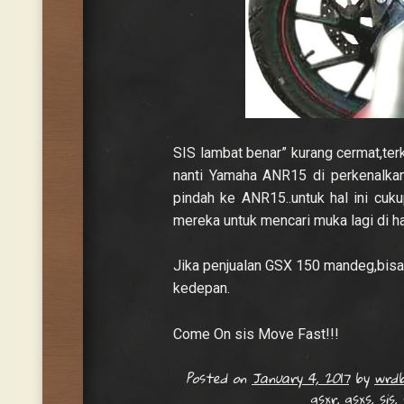
SIS lambat benar” kurang cermat,te
nanti Yamaha ANR15 di perkenalkan
pindah ke ANR15..untuk hal ini cu
mereka untuk mencari muka lagi di ha
Jika penjualan GSX 150 mandeg,bisa j
kedepan.
Come On sis Move Fast!!!
Posted on
January 4, 2017
by
wrdb
gsxr
,
gsxs
,
sis
,