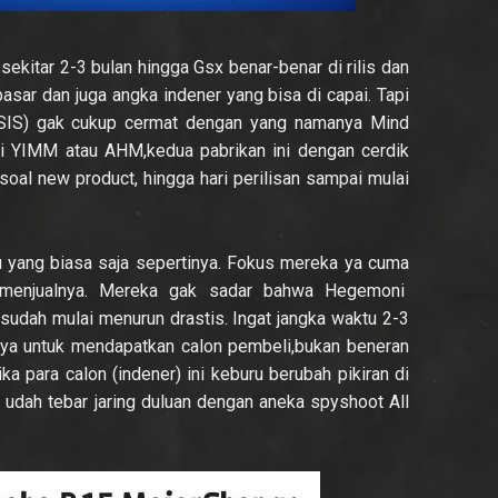
ekitar 2-3 bulan hingga Gsx benar-benar di rilis dan
 pasar dan juga angka indener yang bisa di capai. Tapi
a (SIS) gak cukup cermat dengan yang namanya Mind
i YIMM atau AHM,kedua pabrikan ini dengan cerdik
oal new product, hingga hari perilisan sampai mulai
u yang biasa saja sepertinya. Fokus mereka ya cuma
 menjualnya. Mereka gak sadar bahwa Hegemoni
 sudah mulai menurun drastis. Ingat jangka waktu 2-3
anya untuk mendapatkan calon pembeli,bukan beneran
ka para calon (indener) ini keburu berubah pikiran di
 udah tebar jaring duluan dengan aneka spyshoot All