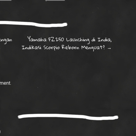
on
engan
Yamaha FZ250 Launching di India,
k
Indikasi Scorpio Reborn Menguat?
→
ment.
a