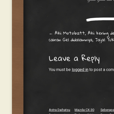
Post navigati
←
Aki Motobatt, Aki kering d
cairan Gel didalamnya, Jajal Yu
Leave a Reply
You must be
logged in
to post a com
Astra Daihatsu
Mazda CX-30
Seberap