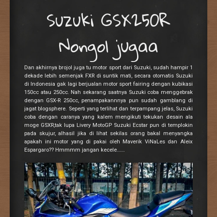
Suzuki GSX250R
Nongol jugaa
Dan akhirnya brojol juga tu motor sport dari Suzuki, sudah hampir 1
dekade lebih semenjak FXR di suntik mati, secara otomatis Suzuki
di Indonesia gak lagi berjualan motor sport fairing dengan kubikasi
150cc atau 250cc. Nah sekarang saatnya Suzuki coba menggebrak
dengan GSX-R 250cc, penampakannnya pun sudah gamblang di
jagat blogsphere. Seperti yang terlihat dan terpampang jelas, Suzuki
coba dengan caranya yang kalem mengikuti tekukan desain ala
moge GSXR,tak lupa Livery MotoGP Suzuki Ecstar pun di templokin
pada skujur, alhasil jika di lihat sekilas orang bakal menyangka
apakah ini motor yang di pakai oleh Maverik ViNaLes dan Aleix
Espargaro?? Hmmmm jangan kecele…….