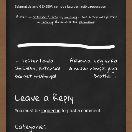
Selamat datang GSX250R, semoga kau bernasib bagussssss
Posted on
October 3, 2016
by
wrdblog
•
This entry was posted
in
Sharing
. Bookmark the
permalink
.
Post navigation
←
tester honda
Akhirnya, velg enkei
cbr250rr, potensial
16 nouvo nempel juga
banget mesinnya!
Broth!!!
→
Leave a Reply
You must be
logged in
to post a comment.
Categories