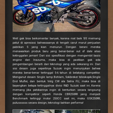
Well gak bisa berkomentar banyak, karena niat baik SIS memang
patut di apresiasi bahwasaanya di tengah carut marut penjualan
pabrikan S yang kian menurun. Dengan berani mereka
menawarkan produk baru yang benar-benar out of date alias
ketinggalan jaman! Dari sisi spesifikasi dengan mengambil basis
engine dari Inazuma, maka bisa di pastikan gak ada
pengembangan berarti dari teknologi yang ada sekarang ini. Dari
sisi desain juga sepertinya Suzuki ingin menunjukan bahwa
mereka benar-benar tertinggal 5-6 tahun di belakang competitor.
Menganut desain Single lamp Bohlam, Sokbreker teleskopik,Single
End Mufler, dan bentuk Velg CW ala Satria FU, maka bisa di
bayangkan betapa tertinggalnya divisi R&D Suzuki saat ini..Karena
memang jika patokannya ingin di benturkan secara langsung
dengan kompetiror seperti Honda CBR250RR yang menjadi
Benchmark tertinggi motor 250CC saat ini, maka GSX250RR,
putussssss secara design, teknologi bahkan performa!