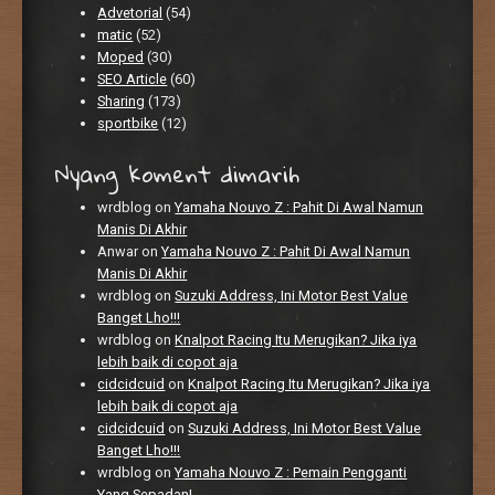
Advetorial
(54)
matic
(52)
Moped
(30)
SEO Article
(60)
Sharing
(173)
sportbike
(12)
Nyang koment dimarih
wrdblog
on
Yamaha Nouvo Z : Pahit Di Awal Namun
Manis Di Akhir
Anwar
on
Yamaha Nouvo Z : Pahit Di Awal Namun
Manis Di Akhir
wrdblog
on
Suzuki Address, Ini Motor Best Value
Banget Lho!!!
wrdblog
on
Knalpot Racing Itu Merugikan? Jika iya
lebih baik di copot aja
cidcidcuid
on
Knalpot Racing Itu Merugikan? Jika iya
lebih baik di copot aja
cidcidcuid
on
Suzuki Address, Ini Motor Best Value
Banget Lho!!!
wrdblog
on
Yamaha Nouvo Z : Pemain Pengganti
Yang Sepadan!