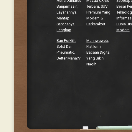
Astra Daihatsu
Mazda CX-30
Seberap
Banjarmasin,
Terbaru, SUV
Besar Pe
Layanannya
Premium Yang
Teknolog
Mantap
Modern &
Informasi
Servicenya
Berkarakter
Dunia Bis
Lengkap
Modern
Ban Forklift
Manhwaweb,
Solid Dan
Platform
Pneumatic,
Bacaan Digital
Better Mana??
Yang Bikin
Nagih