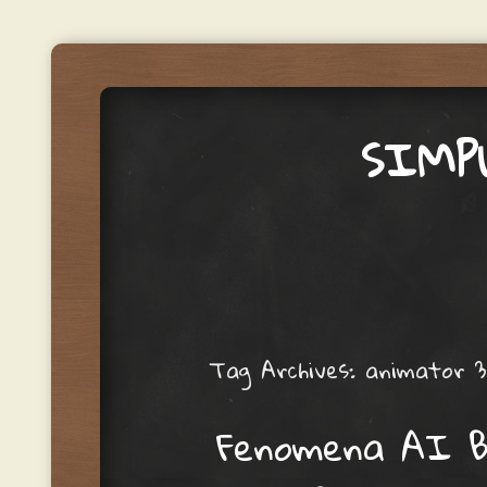
SIMP
Menu
Skip to content
Tag Archives:
animator 3
Fenomena AI B