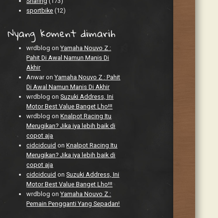
Sharing
(173)
sportbike
(12)
Nyang koment dimarih
wrdblog
on
Yamaha Nouvo Z :
Pahit Di Awal Namun Manis Di
Akhir
Anwar
on
Yamaha Nouvo Z : Pahit
Di Awal Namun Manis Di Akhir
wrdblog
on
Suzuki Address, Ini
Motor Best Value Banget Lho!!!
wrdblog
on
Knalpot Racing Itu
Merugikan? Jika iya lebih baik di
copot aja
cidcidcuid
on
Knalpot Racing Itu
Merugikan? Jika iya lebih baik di
copot aja
cidcidcuid
on
Suzuki Address, Ini
Motor Best Value Banget Lho!!!
wrdblog
on
Yamaha Nouvo Z :
Pemain Pengganti Yang Sepadan!