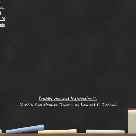
a
ran
i
 Di
nis
Proudly powered by WordPress
Classic Chalkboard Theme by Edward R. Jenkins