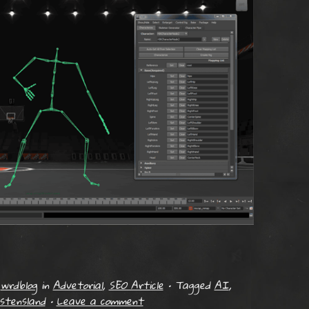
y
wrdblog
in
Advetorial
,
SEO Article
•
Tagged
AI
,
stensland
•
Leave a comment