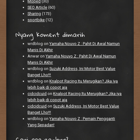
Moped
(30)
SEO Article
(60)
Sharing
(173)
sportbike
(12)
Nyang koment dimarih
wrdblog
on
Yamaha Nouvo Z : Pahit Di Awal Namun
Manis Di Akhir
Anwar
on
Yamaha Nouvo Z : Pahit Di Awal Namun
Manis Di Akhir
wrdblog
on
Suzuki Address, Ini Motor Best Value
Banget Lho!!!
wrdblog
on
Knalpot Racing Itu Merugikan? Jika iya
lebih baik di copot aja
cidcidcuid
on
Knalpot Racing Itu Merugikan? Jika iya
lebih baik di copot aja
cidcidcuid
on
Suzuki Address, Ini Motor Best Value
Banget Lho!!!
wrdblog
on
Yamaha Nouvo Z : Pemain Pengganti
Yang Sepadan!
Cari apa ganbro?