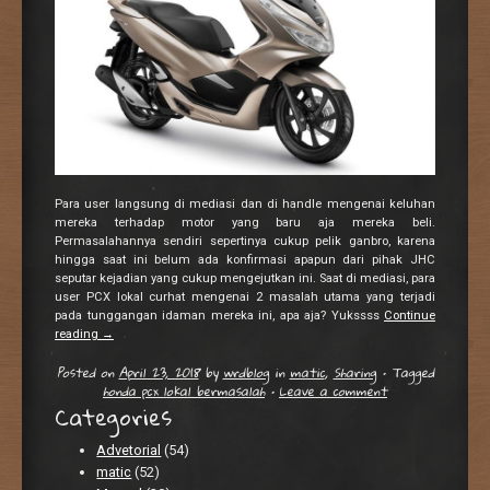
Para user langsung di mediasi dan di handle mengenai keluhan
mereka terhadap motor yang baru aja mereka beli.
Permasalahannya sendiri sepertinya cukup pelik ganbro, karena
hingga saat ini belum ada konfirmasi apapun dari pihak JHC
seputar kejadian yang cukup mengejutkan ini. Saat di mediasi, para
user PCX lokal curhat mengenai 2 masalah utama yang terjadi
pada tunggangan idaman mereka ini, apa aja? Yukssss
Continue
reading
→
Posted on
April 23, 2018
by
wrdblog
in
matic
,
Sharing
•
Tagged
honda pcx lokal bermasalah
•
Leave a comment
Categories
Advetorial
(54)
matic
(52)