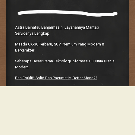
Astra Daihatsu Banjarmasin, Layanannya Mantap
Servicenya Lengkap
Mazda CX-30 Terbaru, SUV Premium Yang Modern &
Berkarakter
Seberapa Besar Peran Teknologi Informasi Di Dunia Bisnis
Modern
Ban Forklift Solid Dan Pneumatic, Better Mana??
Manhwaweb, Platform Bacaan Digital Yang Bikin Nagih
Proudly powered by WordPress
Classic Chalkboard Theme by Edward R. Jenkins