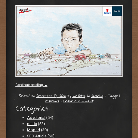
Continue reading
→
Posted on
December 13, 2016
by
wrdblog
in
Sharing
•
Tagged
itayama
•
Leave a comment
Categories
Advetorial
(54)
matic
(52)
Moped
(30)
SEO Article
(60)