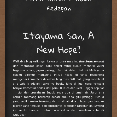
Kedepan
Itayama San, A
New Hope?
Well abis blog walkingan ke warungnya mas iwb (
iwanbanaran.com
)
dan membaca salah satu artikel yang cukup menarik yakni
bagaimana tanggapan petinggi Suzuki, dalam hal ini Mr.Itayama
selaku direktur marketing PT.SIS ketika di tanya responnya
mengenai komenters di kolom blog mas IWB. Satu yang membuat
ane tertarik adalah reaksinya begitu tahu di luar sana ternyata
banyak komentar pedas dari para FB,Sales dan Real Blogger seputar
motor dan prusahaan Suzuki roda dua di tanah air. Jujur ane
sendiri memang berharap sedari dulu ada gitu petinggi Suzuki
yang sedikit melek teknologi dan melihat fakta di lapangan dengan
pikiran yang terbuka, dan tampaknya di tangan Direktur SIS R2 yang
ini sedikit harapan untuk coba keluar dari kesulitan coba di
wujudkan