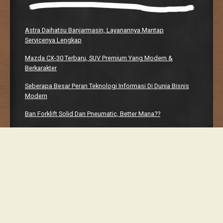
Astra Daihatsu Banjarmasin, Layanannya Mantap
Servicenya Lengkap
Mazda CX-30 Terbaru, SUV Premium Yang Modern &
Berkarakter
Seberapa Besar Peran Teknologi Informasi Di Dunia Bisnis
Modern
Ban Forklift Solid Dan Pneumatic, Better Mana??
Manhwaweb, Platform Bacaan Digital Yang Bikin Nagih
Proudly powered by WordPress
Classic Chalkboard Theme by Edward R. Jenkins