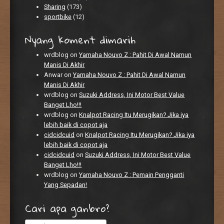
Sharing
(173)
sportbike
(12)
Nyang koment dimarih
wrdblog
on
Yamaha Nouvo Z : Pahit Di Awal Namun
Manis Di Akhir
Anwar
on
Yamaha Nouvo Z : Pahit Di Awal Namun
Manis Di Akhir
wrdblog
on
Suzuki Address, Ini Motor Best Value
Banget Lho!!!
wrdblog
on
Knalpot Racing Itu Merugikan? Jika iya
lebih baik di copot aja
cidcidcuid
on
Knalpot Racing Itu Merugikan? Jika iya
lebih baik di copot aja
cidcidcuid
on
Suzuki Address, Ini Motor Best Value
Banget Lho!!!
wrdblog
on
Yamaha Nouvo Z : Pemain Pengganti
Yang Sepadan!
Cari apa ganbro?
Search