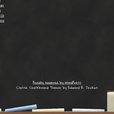
a
ran
i
 Di
nis
Proudly powered by WordPress
Classic Chalkboard Theme by Edward R. Jenkins