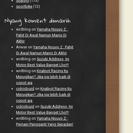
Sharing
(173)
sportbike
(12)
Nyang koment dimarih
wrdblog
on
Yamaha Nouvo Z :
Pahit Di Awal Namun Manis Di
Akhir
Anwar
on
Yamaha Nouvo Z : Pahit
Di Awal Namun Manis Di Akhir
wrdblog
on
Suzuki Address, Ini
Motor Best Value Banget Lho!!!
wrdblog
on
Knalpot Racing Itu
Merugikan? Jika iya lebih baik di
copot aja
cidcidcuid
on
Knalpot Racing Itu
Merugikan? Jika iya lebih baik di
copot aja
cidcidcuid
on
Suzuki Address, Ini
Motor Best Value Banget Lho!!!
wrdblog
on
Yamaha Nouvo Z :
Pemain Pengganti Yang Sepadan!