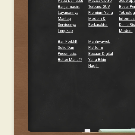
Astra Daihatsu
Mazda CX-30
Seberap
Banjarmasin,
Terbaru, SUV
Besar Pe
Layanannya
Premium Yang
Teknolog
Mantap
Modern &
Informasi
Servicenya
Berkarakter
Dunia Bis
Lengkap
Modern
Ban Forklift
Manhwaweb,
Solid Dan
Platform
Pneumatic,
Bacaan Digital
Better Mana??
Yang Bikin
Nagih