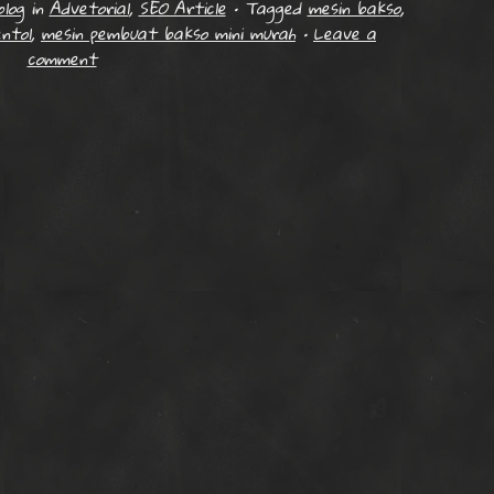
log
in
Advetorial
,
SEO Article
•
Tagged
mesin bakso
,
ntol
,
mesin pembuat bakso mini murah
•
Leave a
comment