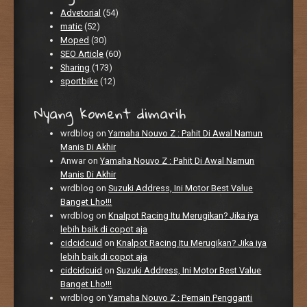
Advetorial
(54)
matic
(52)
Moped
(30)
SEO Article
(60)
Sharing
(173)
sportbike
(12)
Nyang koment dimarih
wrdblog
on
Yamaha Nouvo Z : Pahit Di Awal Namun
Manis Di Akhir
Anwar
on
Yamaha Nouvo Z : Pahit Di Awal Namun
Manis Di Akhir
wrdblog
on
Suzuki Address, Ini Motor Best Value
Banget Lho!!!
wrdblog
on
Knalpot Racing Itu Merugikan? Jika iya
lebih baik di copot aja
cidcidcuid
on
Knalpot Racing Itu Merugikan? Jika iya
lebih baik di copot aja
cidcidcuid
on
Suzuki Address, Ini Motor Best Value
Banget Lho!!!
wrdblog
on
Yamaha Nouvo Z : Pemain Pengganti