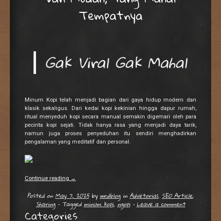
Tempatnya
Gak Viral Gak Mahal
Minum Kopi telah menjadi bagian dari gaya hidup modern dan
klasik sekaligus. Dari kedai kopi kekinian hingga dapur rumah,
ritual menyeduh kopi secara manual semakin digemari oleh para
pecinta kopi sejati. Tidak hanya rasa yang menjadi daya tarik,
namun juga proses penyeduhan itu sendiri menghadirkan
pengalaman yang meditatif dan personal.
Continue reading
→
Posted on
May 7, 2025
by
wrdblog
in
Advetorial
,
SEO Article
,
Sharing
•
Tagged
minum kopi
,
ngopi
•
Leave a comment
Categories