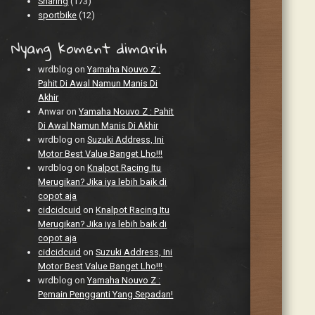
Sharing
(173)
sportbike
(12)
Nyang koment dimarih
wrdblog
on
Yamaha Nouvo Z :
Pahit Di Awal Namun Manis Di
Akhir
Anwar
on
Yamaha Nouvo Z : Pahit
Di Awal Namun Manis Di Akhir
wrdblog
on
Suzuki Address, Ini
Motor Best Value Banget Lho!!!
wrdblog
on
Knalpot Racing Itu
Merugikan? Jika iya lebih baik di
copot aja
cidcidcuid
on
Knalpot Racing Itu
Merugikan? Jika iya lebih baik di
copot aja
cidcidcuid
on
Suzuki Address, Ini
Motor Best Value Banget Lho!!!
wrdblog
on
Yamaha Nouvo Z :
Pemain Pengganti Yang Sepadan!