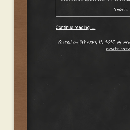
Source
Continue reading
→
Posted on
February 12, 2025
by
wrd
monte carlo