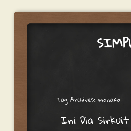
SIMP
Menu
Skip to content
Tag Archives:
monako
Ini Dia Sirkuit