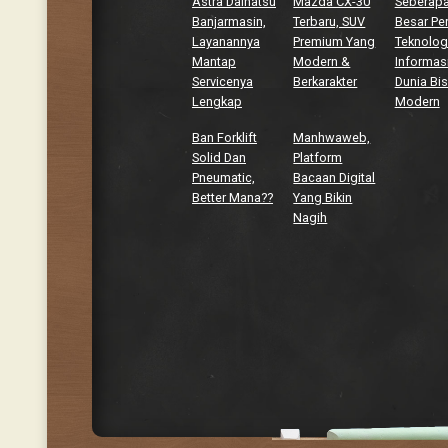
Astra Daihatsu
Mazda CX-30
Seberap
Banjarmasin,
Terbaru, SUV
Besar Pe
Layanannya
Premium Yang
Teknolog
Mantap
Modern &
Informasi
Servicenya
Berkarakter
Dunia Bis
Lengkap
Modern
Ban Forklift
Manhwaweb,
Solid Dan
Platform
Pneumatic,
Bacaan Digital
Better Mana??
Yang Bikin
Nagih