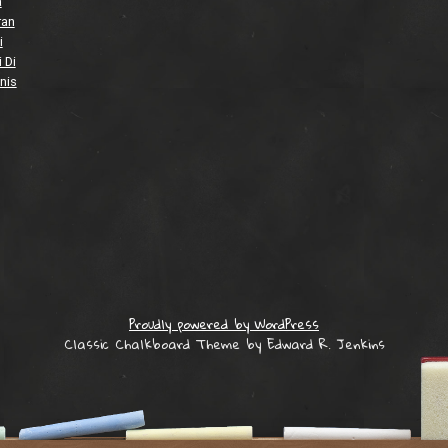
a
ran
i
 Di
nis
Proudly powered by WordPress
Classic Chalkboard Theme by Edward R. Jenkins