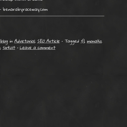
 – benarabyraceway.com
blog
in
Advetorial
,
SEO Article
•
Tagged
f1
,
monako
,
,
sirkuit
•
Leave a comment