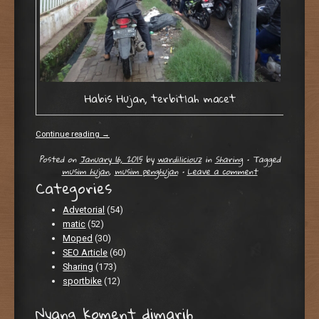
Habis Hujan, terbitlah macet
Continue reading
→
Posted on
January 16, 2015
by
wardiliciouz
in
Sharing
•
Tagged
musim hujan
,
musim penghujan
•
Leave a comment
Categories
Advetorial
(54)
matic
(52)
Moped
(30)
SEO Article
(60)
Sharing
(173)
sportbike
(12)
Nyang koment dimarih