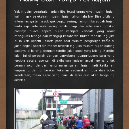
Yak musim penghujan udah tiba, tetapi tampaknya musim hujan
kali ini gak se ekstrim musim hujan tahun lalu bro. Bisa dibilang
intensitasnya termasuk gak begitu sering, namun jika sudah hujan
tentu saja ente kudu worry, terlebih lagi jika ente seorang biker
pastinya cuaca seperti hujan menjadi kendala yang amat
menguras tenaga dan menguji kesabaran. Bukan rahasia lagi jika
di ibukota seperti Jakarta pada saat musim penghujan traffic di
jalan begitu padet bin macet, terlebih lagi jika musim hujan dateng
pastinya di barengi dengan kondisi jalan aspal yang kriting. Kondisi
jalan ini di perparah dengan banyaknya lubang-lubang baru yang
tercipta secara spontan di akibatkan lapisan aspal memang tak
pernah akur dengan yang namanya air hujan, jadi ketika air
tergenang dan di berikan tekanan sedemikian rupa dari bobot
kendaraan, maka aspal yang baru di lapis pun akan langsung
amblas..