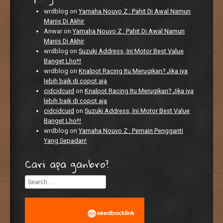
wrdblog
on
Yamaha Nouvo Z : Pahit Di Awal Namun
Manis Di Akhir
Anwar
on
Yamaha Nouvo Z : Pahit Di Awal Namun
Manis Di Akhir
wrdblog
on
Suzuki Address, Ini Motor Best Value
Banget Lho!!!
wrdblog
on
Knalpot Racing Itu Merugikan? Jika iya
lebih baik di copot aja
cidcidcuid
on
Knalpot Racing Itu Merugikan? Jika iya
lebih baik di copot aja
cidcidcuid
on
Suzuki Address, Ini Motor Best Value
Banget Lho!!!
wrdblog
on
Yamaha Nouvo Z : Pemain Pengganti
Yang Sepadan!
Cari apa ganbro?
Search