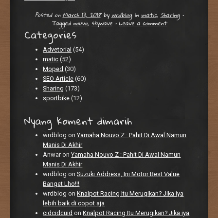
Posted on
March 13, 2018
by
wrdblog
in
matic
,
Sharing
•
Tagged
nouvo
,
skywave
•
Leave a comment
Categories
Advetorial
(54)
matic
(52)
Moped
(30)
SEO Article
(60)
Sharing
(173)
sportbike
(12)
Nyang koment dimarih
wrdblog
on
Yamaha Nouvo Z : Pahit Di Awal Namun
Manis Di Akhir
Anwar
on
Yamaha Nouvo Z : Pahit Di Awal Namun
Manis Di Akhir
wrdblog
on
Suzuki Address, Ini Motor Best Value
Banget Lho!!!
wrdblog
on
Knalpot Racing Itu Merugikan? Jika iya
lebih baik di copot aja
cidcidcuid
on
Knalpot Racing Itu Merugikan? Jika iya