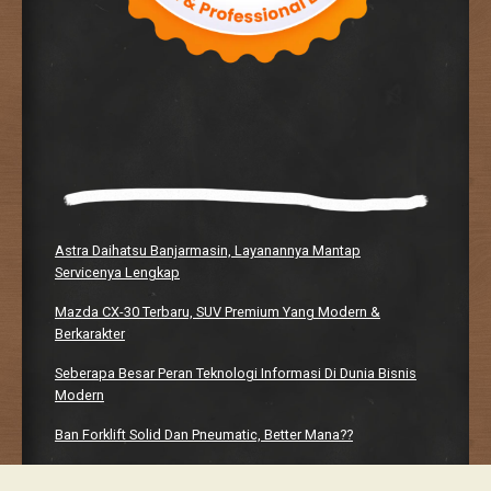
Astra Daihatsu Banjarmasin, Layanannya Mantap
Servicenya Lengkap
Mazda CX-30 Terbaru, SUV Premium Yang Modern &
Berkarakter
Seberapa Besar Peran Teknologi Informasi Di Dunia Bisnis
Modern
Ban Forklift Solid Dan Pneumatic, Better Mana??
Manhwaweb, Platform Bacaan Digital Yang Bikin Nagih