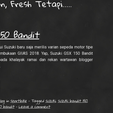
n, Fresh Tetapi…..
150 Bandit
ui Suzuki baru saja merilis varian sepeda motor tipe
pembukaan GIIAS 2018. Yap, Suzuki GSX 150 Bandit
pada khalayak ramai dan rekan wartawan blogger
.
log
in
sportbike
•
Tagged
suzuki
,
suzuki bandit 150
,
50 bandit
•
Leave a comment