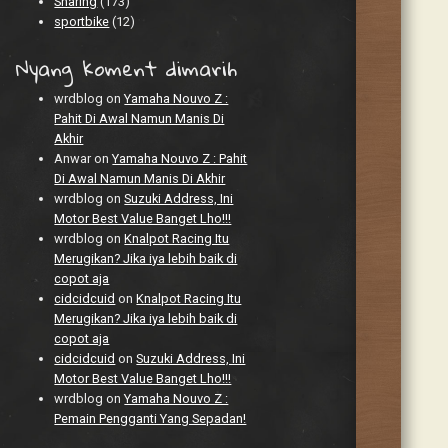
Sharing
(173)
sportbike
(12)
Nyang koment dimarih
wrdblog
on
Yamaha Nouvo Z :
Pahit Di Awal Namun Manis Di
Akhir
Anwar
on
Yamaha Nouvo Z : Pahit
Di Awal Namun Manis Di Akhir
wrdblog
on
Suzuki Address, Ini
Motor Best Value Banget Lho!!!
wrdblog
on
Knalpot Racing Itu
Merugikan? Jika iya lebih baik di
copot aja
cidcidcuid
on
Knalpot Racing Itu
Merugikan? Jika iya lebih baik di
copot aja
cidcidcuid
on
Suzuki Address, Ini
Motor Best Value Banget Lho!!!
wrdblog
on
Yamaha Nouvo Z :
Pemain Pengganti Yang Sepadan!