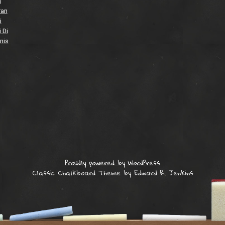
a
ran
i
 Di
nis
Proudly powered by WordPress
Classic Chalkboard Theme by Edward R. Jenkins