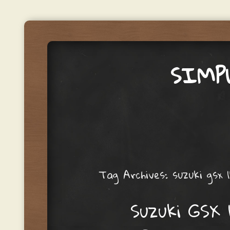
SIMP
Menu
Skip to content
Tag Archives:
suzuki gsx 
Suzuki GSX 