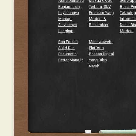
Astra Daihatsu
Mazda CX-30
Seberap
Banjarmasin,
Terbaru, SUV
Besar Pe
Layanannya
Premium Yang
Teknolog
Mantap
Modern &
Informasi
Servicenya
Berkarakter
Dunia Bis
Lengkap
Modern
Ban Forklift
Manhwaweb,
Solid Dan
Platform
Pneumatic,
Bacaan Digital
Better Mana??
Yang Bikin
Nagih