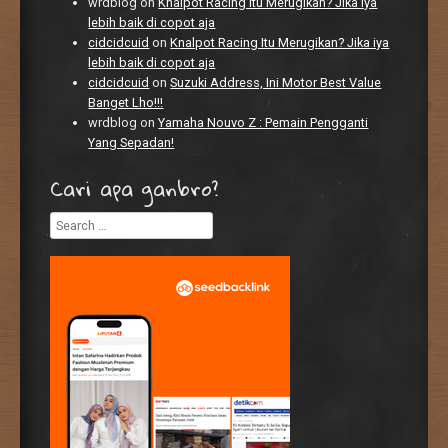
wrdblog
on
Knalpot Racing Itu Merugikan? Jika iya
lebih baik di copot aja
cidcidcuid
on
Knalpot Racing Itu Merugikan? Jika iya
lebih baik di copot aja
cidcidcuid
on
Suzuki Address, Ini Motor Best Value
Banget Lho!!!
wrdblog
on
Yamaha Nouvo Z : Pemain Pengganti
Yang Sepadan!
Cari apa ganbro?
Search