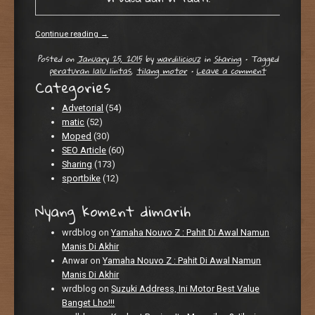
Continue reading
→
Posted on
January 25, 2015
by
wardiliciouz
in
Sharing
•
Tagged
peraturan lalu lintas
,
tilang motor
•
Leave a comment
Categories
Advetorial
(54)
matic
(52)
Moped
(30)
SEO Article
(60)
Sharing
(173)
sportbike
(12)
Nyang koment dimarih
wrdblog
on
Yamaha Nouvo Z : Pahit Di Awal Namun
Manis Di Akhir
Anwar
on
Yamaha Nouvo Z : Pahit Di Awal Namun
Manis Di Akhir
wrdblog
on
Suzuki Address, Ini Motor Best Value
Banget Lho!!!