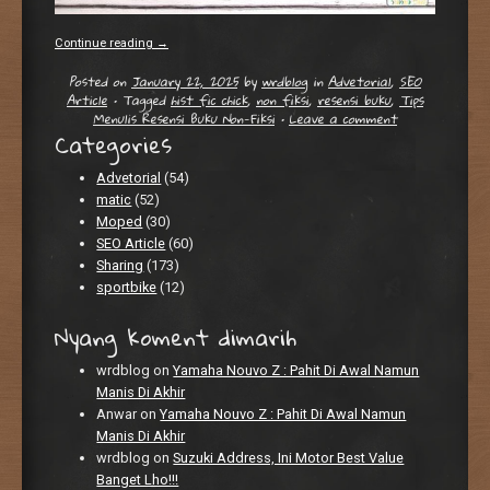
Continue reading
→
Posted on
January 22, 2025
by
wrdblog
in
Advetorial
,
SEO
Article
•
Tagged
hist fic chick
,
non fiksi
,
resensi buku
,
Tips
Menulis Resensi Buku Non-Fiksi
•
Leave a comment
Categories
Advetorial
(54)
matic
(52)
Moped
(30)
SEO Article
(60)
Sharing
(173)
sportbike
(12)
Nyang koment dimarih
wrdblog
on
Yamaha Nouvo Z : Pahit Di Awal Namun
Manis Di Akhir
Anwar
on
Yamaha Nouvo Z : Pahit Di Awal Namun
Manis Di Akhir
wrdblog
on
Suzuki Address, Ini Motor Best Value
Banget Lho!!!