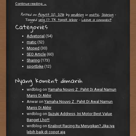
Continue reading
→
Posted on
August 20, 2016
by
wrdblog
in
matic
,
Sharing
•
Tagged
velg 17 TK tapak lebar
•
Leave a comment
Categories
Advetorial
(54)
matic
(52)
Moped
(30)
SEO Article
(60)
Sharing
(173)
sportbike
(12)
Nyang koment dimarih
wrdblog
on
Yamaha Nouvo Z : Pahit Di Awal Namun
Manis Di Akhir
Anwar
on
Yamaha Nouvo Z : Pahit Di Awal Namun
Manis Di Akhir
wrdblog
on
Suzuki Address, Ini Motor Best Value
Banget Lho!!!
wrdblog
on
Knalpot Racing Itu Merugikan? Jika iya
lebih baik di copot aja