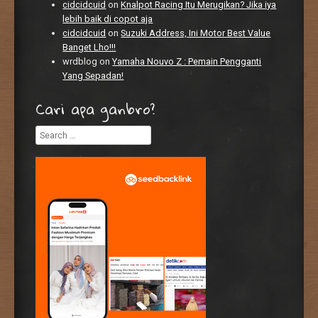
cidcidcuid
on
Knalpot Racing Itu Merugikan? Jika iya
lebih baik di copot aja
cidcidcuid
on
Suzuki Address, Ini Motor Best Value
Banget Lho!!!
wrdblog
on
Yamaha Nouvo Z : Pemain Pengganti
Yang Sepadan!
Cari apa ganbro?
Search