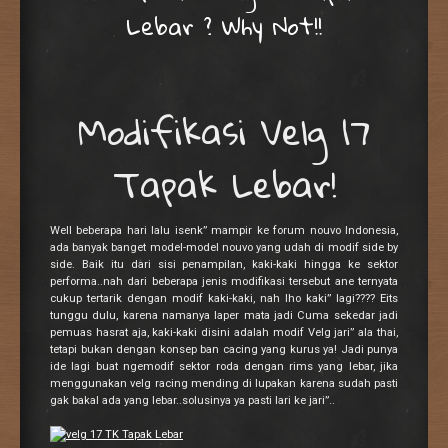
Lebar ? Why Not!!
Modifikasi Velg 17
Tapak Lebar!
Well beberapa hari lalu isenk” mampir ke forum nouvo Indonesia,
ada banyak banget model-model nouvo yang udah di modif side by
side. Baik itu dari sisi penampilan, kaki-kaki hingga ke sektor
performa..nah dari beberapa jenis modifikasi tersebut ane ternyata
cukup tertarik dengan modif kaki-kaki, nah lho kaki” lagi???? Eits
tunggu dulu, karena namanya laper mata jadi Cuma sekedar jadi
pemuas hasrat aja, kaki-kaki disini adalah modif Velg jari” ala thai,
tetapi bukan dengan konsep ban cacing yang kurus ya! Jadi punya
ide lagi buat ngemodif sektor roda dengan rims yang lebar, jika
menggunakan velg racing mending di lupakan karena sudah pasti
gak bakal ada yang lebar..solusinya ya pasti lari ke jari”..