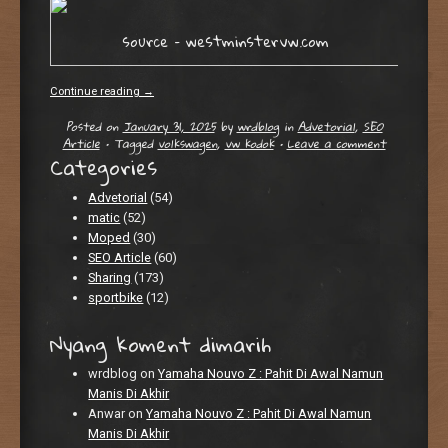
source – westminstervw.com
Continue reading
→
Posted on
January 31, 2025
by
wrdblog
in
Advetorial
,
SEO
Article
•
Tagged
volkswagen
,
vw kodok
•
Leave a comment
Categories
Advetorial
(54)
matic
(52)
Moped
(30)
SEO Article
(60)
Sharing
(173)
sportbike
(12)
Nyang koment dimarih
wrdblog
on
Yamaha Nouvo Z : Pahit Di Awal Namun
Manis Di Akhir
Anwar
on
Yamaha Nouvo Z : Pahit Di Awal Namun
Manis Di Akhir