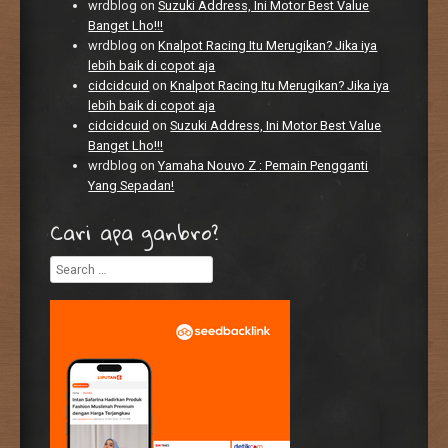
wrdblog
on
Suzuki Address, Ini Motor Best Value
Banget Lho!!!
wrdblog
on
Knalpot Racing Itu Merugikan? Jika iya
lebih baik di copot aja
cidcidcuid
on
Knalpot Racing Itu Merugikan? Jika iya
lebih baik di copot aja
cidcidcuid
on
Suzuki Address, Ini Motor Best Value
Banget Lho!!!
wrdblog
on
Yamaha Nouvo Z : Pemain Pengganti
Yang Sepadan!
Cari apa ganbro?
Search