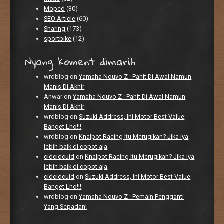
Moped
(30)
SEO Article
(60)
Sharing
(173)
sportbike
(12)
Nyang koment dimarih
wrdblog
on
Yamaha Nouvo Z : Pahit Di Awal Namun
Manis Di Akhir
Anwar
on
Yamaha Nouvo Z : Pahit Di Awal Namun
Manis Di Akhir
wrdblog
on
Suzuki Address, Ini Motor Best Value
Banget Lho!!!
wrdblog
on
Knalpot Racing Itu Merugikan? Jika iya
lebih baik di copot aja
cidcidcuid
on
Knalpot Racing Itu Merugikan? Jika iya
lebih baik di copot aja
cidcidcuid
on
Suzuki Address, Ini Motor Best Value
Banget Lho!!!
wrdblog
on
Yamaha Nouvo Z : Pemain Pengganti
Yang Sepadan!