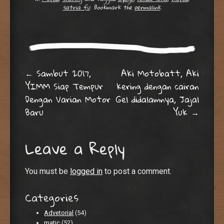
satria fu
. Bookmark the
permalink
.
Post navigation
←
Sambut 2017,
Aki Motobatt, Aki
YIMM Siap Tempur
kering dengan cairan
Dengan Varian Motor
Gel didalamnya, Jajal
Baru
Yuk
→
Leave a Reply
You must be
logged in
to post a comment.
Categories
Advetorial
(54)
matic
(52)