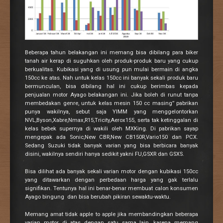
Beberapa tahun belakangan ini memang bisa dibilang para biker
tanah air kerap di suguhkan oleh produk-produk baru yang cukup
berkualitas. Kubikasi yang di usung pun mulai bermain di angka
150cc ke atas. Nah untuk kelas 150cc ini banyak sekali produk baru
bermunculan, bisa dibilang hal ini cukup berimbas kepada
penjualan motor Ayago belakangan ini. Jika boleh di runut tanpa
membedakan genre, untuk kelas mesin 150 cc masing” pabrikan
punya wakilnya, sebut saja YIMM yang menggelontorkan
NVL,Byson,Xabre,Nmax,R15,Tricity,Aerox155, serta tak ketinggalan di
kelas bebek supernya di wakili oleh MXKing. Di pabrikan sayap
mengepak ada Sonic,New CBR,New CB150R,Vario150 dan PCX.
Sedang Suzuki tidak banyak varian yang bisa berbicara banyak
disini, wakilnya sendiri hanya sedikit yakni FU,GSXR dan GSXS.
Bisa dilihat ada banyak sekali varian motor dengan kubikasi 150cc
yang ditawarkan dengan perbedaan harga yang gak terlalu
signifikan. Tentunya hal ini benar-benar membuat calon konsumen
Ayago bingung dan bisa berubah pikiran sewaktu-waktu.
Memang amat tidak apple to apple jika membandingkan beberapa
varian motor di atas dengan satu sama lain, karena memang