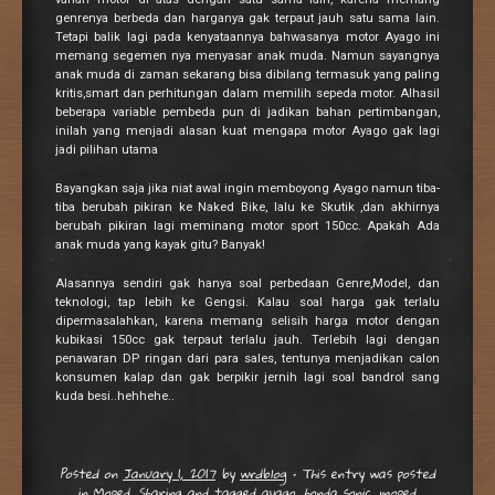
genrenya berbeda dan harganya gak terpaut jauh satu sama lain.
Tetapi balik lagi pada kenyataannya bahwasanya motor Ayago ini
memang segemen nya menyasar anak muda. Namun sayangnya
anak muda di zaman sekarang bisa dibilang termasuk yang paling
kritis,smart dan perhitungan dalam memilih sepeda motor. Alhasil
beberapa variable pembeda pun di jadikan bahan pertimbangan,
inilah yang menjadi alasan kuat mengapa motor Ayago gak lagi
jadi pilihan utama
Bayangkan saja jika niat awal ingin memboyong Ayago namun tiba-
tiba berubah pikiran ke Naked Bike, lalu ke Skutik ,dan akhirnya
berubah pikiran lagi meminang motor sport 150cc. Apakah Ada
anak muda yang kayak gitu? Banyak!
Alasannya sendiri gak hanya soal perbedaan Genre,Model, dan
teknologi, tap lebih ke Gengsi. Kalau soal harga gak terlalu
dipermasalahkan, karena memang selisih harga motor dengan
kubikasi 150cc gak terpaut terlalu jauh. Terlebih lagi dengan
penawaran DP ringan dari para sales, tentunya menjadikan calon
konsumen kalap dan gak berpikir jernih lagi soal bandrol sang
kuda besi..hehhehe..
Posted on
January 1, 2017
by
wrdblog
•
This entry was posted
in
Moped
,
Sharing
and tagged
ayago
,
honda sonic
,
moped
,