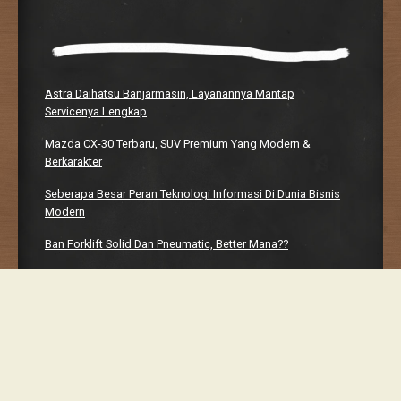
Astra Daihatsu Banjarmasin, Layanannya Mantap
Servicenya Lengkap
Mazda CX-30 Terbaru, SUV Premium Yang Modern &
Berkarakter
Seberapa Besar Peran Teknologi Informasi Di Dunia Bisnis
Modern
Ban Forklift Solid Dan Pneumatic, Better Mana??
Manhwaweb, Platform Bacaan Digital Yang Bikin Nagih
Proudly powered by WordPress
Classic Chalkboard Theme by Edward R. Jenkins