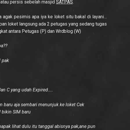
 atau persis sebelah masjid
SATPAS
.
 agak pesimis apa iya ke loket situ bakal di layani…
epan loket langsung ada 2 petugas yang sedang tugas
ingkat antara Petugas (P) dan Wrdblog (W)
pa??
M pak
an C yang udah Expired…..
in baru aja sembari menunjuk ke loket Cek
 bikin SIM baru
apak lihat dulu itu tanggal abisnya pak,ane pun