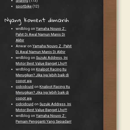
Sharing
(173)
sportbike
(12)
Nyang koment dimarih
wrdblog
on
Yamaha Nouvo Z :
Pahit Di Awal Namun Manis Di
Akhir
Anwar
on
Yamaha Nouvo Z : Pahit
Di Awal Namun Manis Di Akhir
wrdblog
on
Suzuki Address, Ini
Motor Best Value Banget Lho!!!
wrdblog
on
Knalpot Racing Itu
Merugikan? Jika iya lebih baik di
copot aja
cidcidcuid
on
Knalpot Racing Itu
Merugikan? Jika iya lebih baik di
copot aja
cidcidcuid
on
Suzuki Address, Ini
Motor Best Value Banget Lho!!!
wrdblog
on
Yamaha Nouvo Z :
Pemain Pengganti Yang Sepadan!