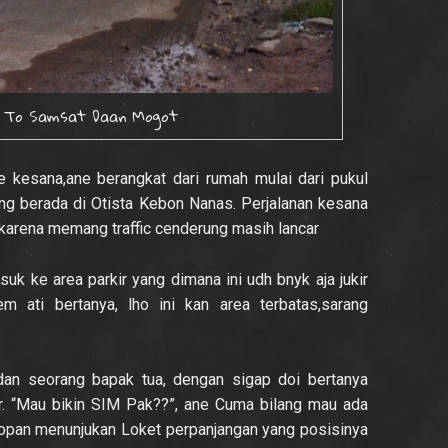
e To Samsat Daan Mogot
e kesana,ane berangkat dari rumah mulai dari pukul
ang berada di Otista Kebon Nanas. Perjalanan kesana
 karena memang traffic cenderung masih lancar
uk ke area parkir yang dimana ini udh bnyk aja jukir
lem ati bertanya, lho ini kan area terbatas,sarang
dan seorang bapak tua, dengan sigap doi bertanya
r. “Mau bikin SIM Pak??”, ane Cuma bilang mau ada
sopan menunjukan Loket perpanjangan yang posisinya