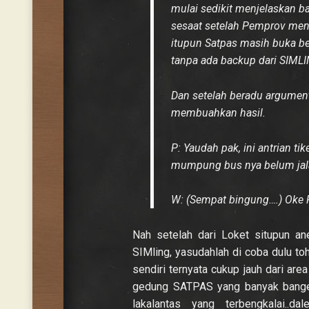
mulai sedikit menjelaskan ba
sesaat setelah Pemprov meng
itupun Satpas masih buka be
tanpa ada backup dari SIML
Dan setelah beradu argument
membuahkan hasil.
P: Yaudah pak, ini antrian ti
mumpung bus nya belum ja
W: (Sempat bingung….) Oke 
Nah setelah dari Loket situpun an
SIMling, yasudahlah di coba dulu to
sendiri ternyata cukup jauh dari are
gedung SATPAS yang banyak banget
lakalantas yang terbengkalai.