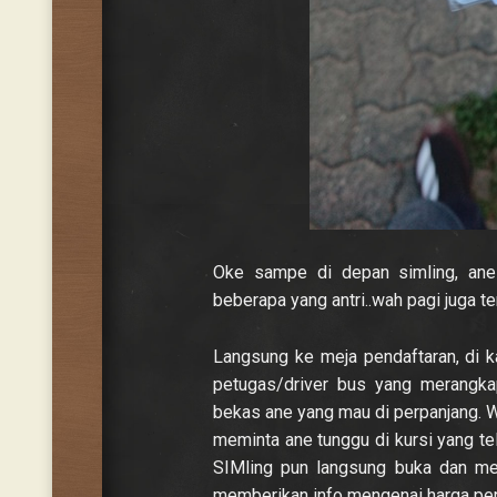
Oke sampe di depan simling, ane
beberapa yang antri..wah pagi juga 
Langsung ke meja pendaftaran, di ka
petugas/driver bus yang merangk
bekas ane yang mau di perpanjang. W
meminta ane tunggu di kursi yang tel
SIMling pun langsung buka dan me
memberikan info mengenai harga per