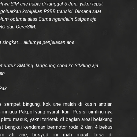
hwa SIM ane habis di tanggal 5 Juni, yakni tepat
eluarkan kebijakan PSBB transisi. Dimana saat
lum optimal alias Cuma ngandelin Satpas aja
ING dan GeraiSIM.
 singkat…..akhirnya penjelasan ane
ket untuk SIMling..langsung coba ke SIMling aja
lan
Pak
e sempet bingung, kok ane malah di kasih antrian
h ini juga Pakpol yang nyuruh kan…Posisi simling nya
a pintu masuk, yakni terletak di bagian areal belakang
 bangkai kendaraan bermotor roda 2 dan 4 bekas
.dalem ati ane, busyed ini mah masih bisa di