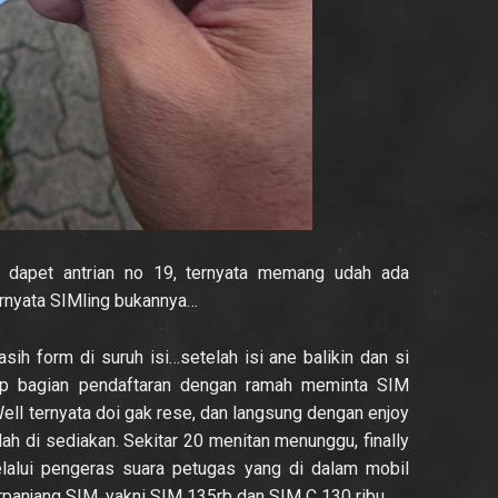
 dapet antrian no 19, ternyata memang udah ada
ternyata SIMling bukannya…
sih form di suruh isi…setelah isi ane balikin dan si
ap bagian pendaftaran dengan ramah meminta SIM
ell ternyata doi gak rese, dan langsung dengan enjoy
ah di sediakan. Sekitar 20 menitan menunggu, finally
lalui pengeras suara petugas yang di dalam mobil
panjang SIM, yakni SIM 135rb dan SIM C 130 ribu…