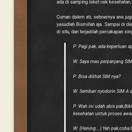
ada di samping loket cek kesehatan,
Cuman dalem ati, sebnernya ane juga
yasudlah Bismillah aja…Sampai di d
di situ, dan terjadilah percakapan s
P: Pagi pak, ada keperluan a
W: Saya mau perpanjang SI
P: Bisa dilihat SIM nya?
W: Sembari nyodorin SIM A d
P: Wah ini udah abis pak,Bik
kesehatan untuk proses awal
W: (Hening….) Yah pak,coba b