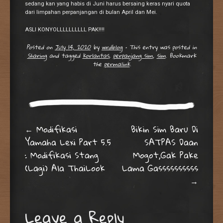
sedang kan yang habis di Juni harus bersaing keras nyari quota
dari limpahan perpanjangan di bulan April dan Mei.
A
SLI KONYOLLLLLLLLLL PAK!!!!
Posted on
July 14, 2020
by
wrdblog
•
This entry was posted in
Sharing
and tagged
korlantas
,
perpanjang sim
,
sim
. Bookmark
the
permalink
.
Post navigation
←
Modifikasi
Bikin Sim Baru Di
Yamaha Lexi Part 5.5
SATPAS Daan
: Modifikasi Stang
Mogot,Gak Pake
(Lagi) Ala ThaiLook
Lama Gassssssssss
→
Leave a Reply