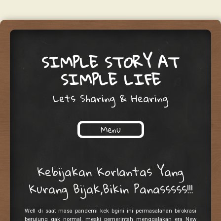
SIMPLE STORY AT
SIMPLE LIFE
Lets Sharing & Hearing
Menu
Skip to content
Kebijakan Korlantas Yang
Kurang Bijak,Bikin Panasssss!!!
Well di saat masa pandemi kek bgini ini permasalahan birokrasi
berujung gak normal, meski pemerintah menggalakan era New