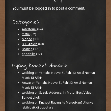
You must be
logged in
to post a comment.
Categories
Advetorial
(54)
matic
(52)
Moped
(30)
SEO Article
(60)
Sharing
(173)
sportbike
(12)
Nyang koment dimarih
wrdblog
on
Yamaha Nouvo Z : Pahit Di Awal Namun
Manis Di Akhir
Anwar
on
Yamaha Nouvo Z : Pahit Di Awal Namun
Manis Di Akhir
wrdblog
on
Suzuki Address, Ini Motor Best Value
Banget Lho!!!
wrdblog
on
Knalpot Racing Itu Merugikan? Jika iya
lebih baik di copot aja