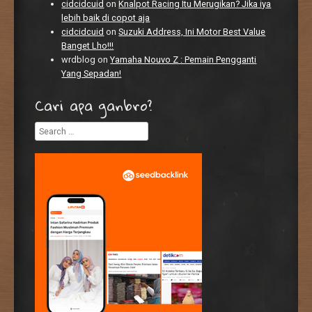
cidcidcuid
on
Knalpot Racing Itu Merugikan? Jika iya
lebih baik di copot aja
cidcidcuid
on
Suzuki Address, Ini Motor Best Value
Banget Lho!!!
wrdblog
on
Yamaha Nouvo Z : Pemain Pengganti
Yang Sepadan!
Cari apa ganbro?
Search