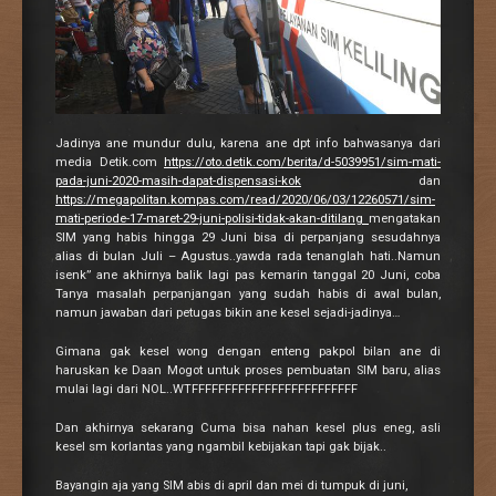
Jadinya ane mundur dulu, karena ane dpt info bahwasanya dari
media Detik.com
https://oto.detik.com/berita/d-5039951/sim-mati-
pada-juni-2020-masih-dapat-dispensasi-kok
dan
https://megapolitan.kompas.com/read/2020/06/03/12260571/sim-
mati-periode-17-maret-29-juni-polisi-tidak-akan-ditilang
mengatakan
SIM yang habis hingga 29 Juni bisa di perpanjang sesudahnya
alias di bulan Juli – Agustus..yawda rada tenanglah hati..Namun
isenk” ane akhirnya balik lagi pas kemarin tanggal 20 Juni, coba
Tanya masalah perpanjangan yang sudah habis di awal bulan,
namun jawaban dari petugas bikin ane kesel sejadi-jadinya…
Gimana gak kesel wong dengan enteng pakpol bilan ane di
haruskan ke Daan Mogot untuk proses pembuatan SIM baru, alias
mulai lagi dari NOL..WTFFFFFFFFFFFFFFFFFFFFFFFFF
Dan akhirnya sekarang Cuma bisa nahan kesel plus eneg, asli
kesel sm korlantas yang ngambil kebijakan tapi gak bijak..
Bayangin aja yang SIM abis di april dan mei di tumpuk di juni,