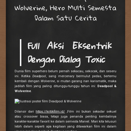
Wolverine, Hero Multi Semesta
Dalam Satu Cerita
Full Aksi Eksentrik
Dengan Dialog Toxic
Dunia film superhero belum pernah sekacau, sekocak, dan seseru
ini. Ketika
Deadpool
, sang mercenary bermulut pedas, bertemu
kembali dengan
Wolverine
, si mutan garang nan karismatik, maka
jadilah film yang paling ditunggu-tunggu tahun ini:
Deadpool &
Wolverine
.
Dilansir dari
https://kritikfilm.id/
,Film ini bukan sekadar sekuel
atau crossover biasa, tetapi juga penanda penting kembalinya
karakter-karakter favorit ke dalam semesta Marvel. Mari kita telusuri
lebih dalam seperti apa kegilaan yang ditawarkan film ini dalam