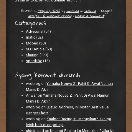
ulasan lengkap berikut.
Continue reading
→
Posted on
May 27, 2025
by
wrdblog
in
Sharing
•
Tagged
deadpool & wolvrine review
•
Leave a comment
Categories
Advetorial
(54)
matic
(52)
Moped
(30)
SEO Article
(60)
Sharing
(173)
sportbike
(12)
Nyang koment dimarih
wrdblog
on
Yamaha Nouvo Z : Pahit Di Awal Namun
Manis Di Akhir
Anwar
on
Yamaha Nouvo Z : Pahit Di Awal Namun
Manis Di Akhir
wrdblog
on
Suzuki Address, Ini Motor Best Value
Banget Lho!!!
wrdblog
on
Knalpot Racing Itu Merugikan? Jika iya
lebih baik di copot aja
cidcidcuid
on
Knalpot Racing Itu Merugikan? Jika iya