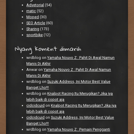
Advetorial
(54)
matic
(52)
Moped
(30)
SEO Article
(60)
Sharing
(173)
sportbike
(12)
Nyang koment dimarih
wrdblog
on
Yamaha Nouvo Z : Pahit Di Awal Namun
Manis Di Akhir
Anwar
on
Yamaha Nouvo Z : Pahit Di Awal Namun
Manis Di Akhir
wrdblog
on
Suzuki Address, Ini Motor Best Value
Banget Lho!!!
wrdblog
on
Knalpot Racing Itu Merugikan? Jika iya
lebih baik di copot aja
cidcidcuid
on
Knalpot Racing Itu Merugikan? Jika iya
lebih baik di copot aja
cidcidcuid
on
Suzuki Address, Ini Motor Best Value
Banget Lho!!!
wrdblog
on
Yamaha Nouvo Z : Pemain Pengganti