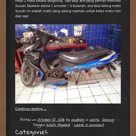
head 2 head secara langsung. Tapi bagi ane yang pernah memiliki
Suzuki Skywave slama 1 smester / 6 bulanan..ane bisa bilang matic
Suzuki ini adalah matic yang paling nyaman untuk kelas matic non
dek rata!
Continue reading
→
Posted on
October 10, 2016
by
wrdblog
in
matic
,
Sharing
•
Tagged
suzuki skywave
•
Leave a comment
Categories