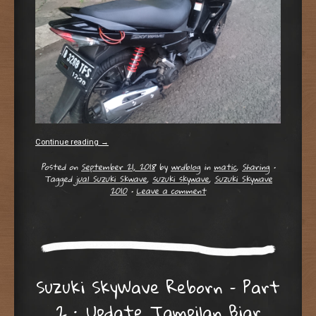
Continue reading
→
Posted on
September 21, 2018
by
wrdblog
in
matic
,
Sharing
•
Tagged
jual Suzuki Skwave
,
suzuki skywave
,
Suzuki Skywave
2010
•
Leave a comment
Suzuki SkyWave Reborn – Part
2 : Update Tampilan Biar