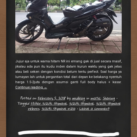
Jujur aja untuk warna hitam NR ini emang gak di jual secara masif,
jikalau ada pun itu kudu inden dalam kurun waktu yang gak jelas
atau beli seken dengan kondisi belum tentu perfect. Soal harga ya
lumayan lah untuk pergantian total dari depan ke belakang nyentuh
harga 1.5-2juta dengan asumsi ganti full body halus + kasar.
Continue reading
→
Posted on
February 5, 2018
by
wrdblog
in
matic
,
Sharing
•
Tagged
stiker suzuki skywave
,
suzuki skywave
,
suzuki skywave
reborn
,
suzuki skywave rizla
•
Leave a comment